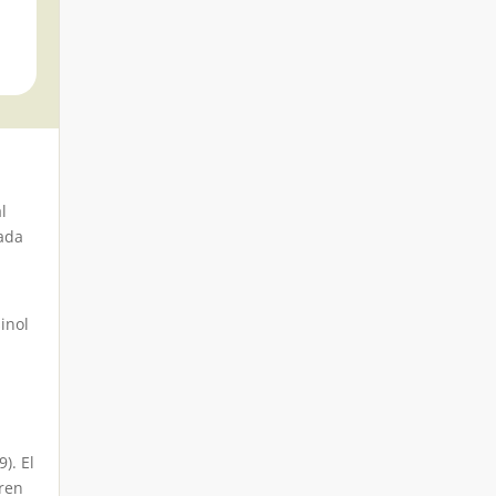
l
rada
inol
9)
. El
bren