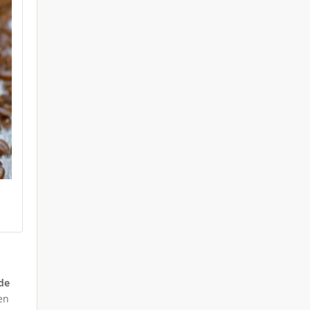
 de
en