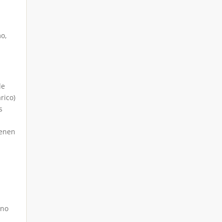
mo,
de
rico)
s
ienen
ino