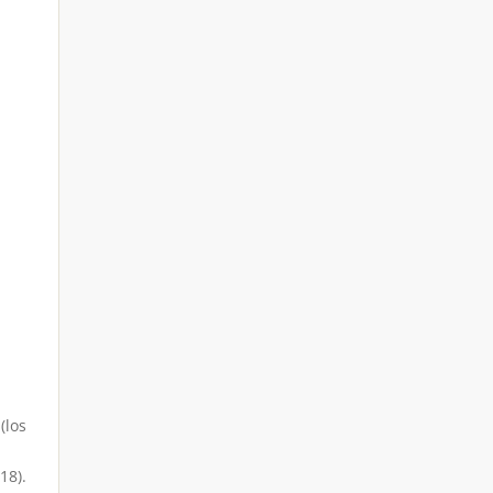
(los
018)
.