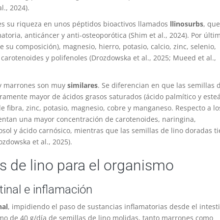
l., 2024)
.
 es su riqueza en unos péptidos bioactivos llamados
llinosurbs
, que
toria, anticáncer y anti-osteoporótica
(Shim et al
.
, 2024)
. Por últi
 su composición), magnesio, hierro, potasio, calcio, zinc, selenio,
 carotenoides y polifenoles
(Drozdowska et al., 2025; Mueed et al.,
as y marrones son muy
similares
. Se diferencian en que las semillas 
ramente mayor de ácidos grasos saturados (ácido palmítico y esteá
e fibra, zinc, potasio, magnesio, cobre y manganeso. Respecto a lo
sentan una mayor concentración de carotenoides, naringina,
osol y ácido carnósico, mientras que las semillas de lino doradas t
ozdowska et al., 2025)
.
as de lino para el organismo
tinal e inflamación
nal
, impidiendo el paso de sustancias inflamatorias desde el intest
mo de 40 g/día de semillas de lino molidas, tanto marrones como