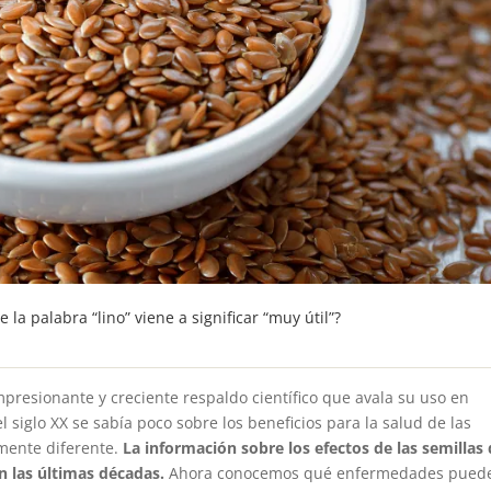
 la palabra “lino” viene a significar “muy útil”?
presionante y creciente respaldo científico que avala su uso en
el siglo XX se sabía poco sobre los beneficios para la salud de las
amente diferente.
La información sobre los efectos de las semillas
n las últimas décadas.
Ahora conocemos qué enfermedades pued