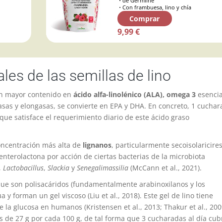
de Germline
Con frambuesa, lino y chía
Comprar
9,99 €
ales de las semillas de lino
on mayor contenido en
ácido alfa-linolénico (ALA), omega 3
esencia
sas y elongasas, se convierte en EPA y DHA. En concreto, 1 cucha
o que satisface el requerimiento diario de este ácido graso
oncentración más alta de
lignanos
, particularmente secoisolaricires
 enterolactona por acción de ciertas bacterias de la microbiota
,
Lactobacillus
,
Slackia
y
Senegalimassilia
(McCann et al., 2021)
.
que son polisacáridos (fundamentalmente arabinoxilanos y los
ua y forman un gel viscoso
(Liu et al., 2018)
. Este gel de lino tiene
 de la glucosa en humanos
(Kristensen et al., 2013; Thakur et al., 200
 es de 27 g por cada 100 g, de tal forma que 3 cucharadas al día cu