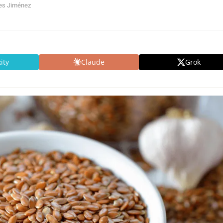
res Jiménez
ity
Claude
Grok