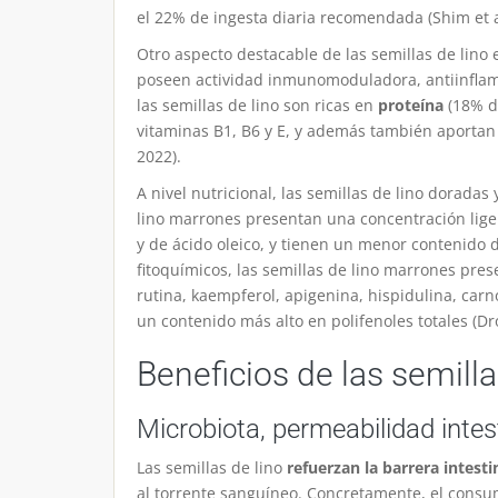
el 22% de ingesta diaria recomendada
(Shim et a
Otro aspecto destacable de las semillas de lino
poseen actividad inmunomoduladora, antiinflama
las semillas de lino son ricas en
proteína
(18% de
vitaminas B1, B6 y E, y además también aportan
2022)
.
A nivel nutricional, las semillas de lino dorad
lino marrones presentan una concentración lige
y de ácido oleico, y tienen un menor contenido d
fitoquímicos, las semillas de lino marrones pre
rutina, kaempferol, apigenina, hispidulina, carn
un contenido más alto en polifenoles totales
(Dr
Beneficios de las semill
Microbiota, permeabilidad intes
Las semillas de lino
refuerzan la barrera intesti
al torrente sanguíneo. Concretamente, el consu