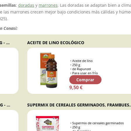
semillas
:
doradas
y
marrones
. Las doradas se adaptan bien a clim
ue las marrones crecen mejor bajo condiciones más cálidas y húme
025)
.
n Conasi:
SEMILLAS DE LINO DORADO ECOLÓGICAS, 500 G - NATURGREEN
ACEITE DE LINO ECOLÓGICO
Aceite de lino
250 g
de Rapunzel
Para usar en frío
Comprar
9,50 €
SEMILLAS DE LINO MARRÓN ECOLÓGICAS, 500 G - NATURGREEN
SUPERMIX DE CEREALES GERMINA
Supermix de cereales germinados
250 g