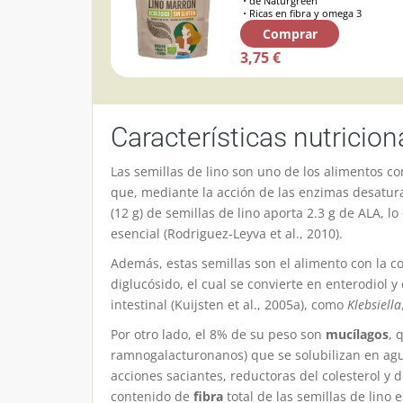
de Naturgreen
Ricas en fibra y omega 3
Comprar
3,75 €
Características nutricion
Las semillas de lino son uno de los alimentos c
que, mediante la acción de las enzimas desatura
(12 g) de semillas de lino aporta 2.3 g de ALA, l
esencial
(Rodriguez-Leyva et al., 2010)
.
Además, estas semillas son el alimento con la c
diglucósido, el cual se convierte en enterodiol y
intestinal
(Kuijsten et al., 2005a)
, como
Klebsiella
Por otro lado, el 8% de su peso son
mucílagos
, 
ramnogalacturonanos) que se solubilizan en ag
acciones saciantes, reductoras del colesterol y
contenido de
fibra
total de las semillas de lino