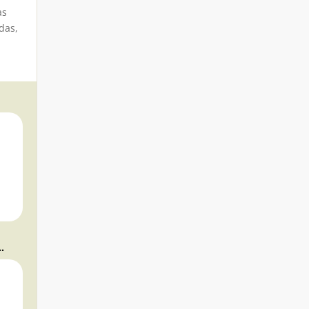
as
das,
DOS, FRAMBUESA, LINO Y CHÍA