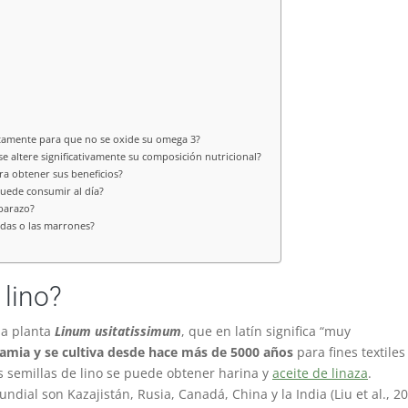
ctamente para que no se oxide su omega 3?
e altere significativamente su composición nutricional?
ra obtener sus beneficios?
puede consumir al día?
mbarazo?
adas o las marrones?
 lino?
la planta
Linum usitatissimum
, que en latín significa “muy
amia y se cultiva desde hace más de 5000 años
para fines textiles 
 las semillas de lino se puede obtener harina y
aceite de linaza
.
ndial son Kazajistán, Rusia, Canadá, China y la India
(Liu et al., 2