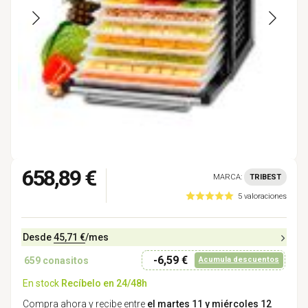
658,89 €
MARCA:
TRIBEST
5 valoraciones
Desde
45,71 €
/mes
-6,59 €
659
conasitos
Acumula descuentos
En stock
Recíbelo en 24/48h
Compra ahora y recibe entre
el martes 11 y miércoles 12