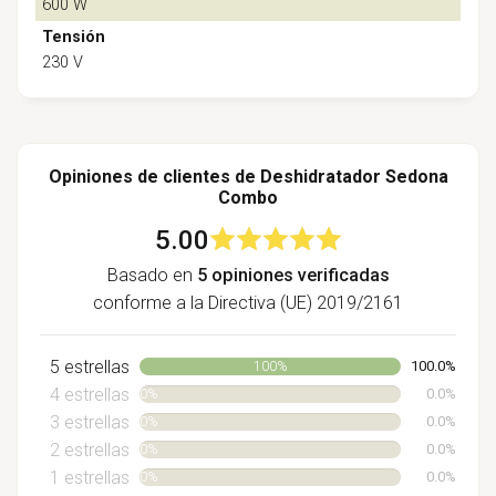
600 W
Tensión
230 V
Opiniones de clientes de Deshidratador Sedona
Combo
5.00
Basado en
5 opiniones verificadas
conforme a la Directiva (UE) 2019/2161
5 estrellas
100.0%
100%
4 estrellas
0.0%
0%
3 estrellas
0.0%
0%
2 estrellas
0.0%
0%
1 estrellas
0.0%
0%