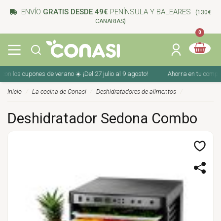
ENVÍO
GRATIS DESDE 49€
PENÍNSULA Y BALEARES
(130€
CANARIAS)
0
s cupones de verano ☀️ ¡Del 27 julio al 9 agosto!
Ahorra en tu compra con 
Inicio
La cocina de Conasi
Deshidratadores de alimentos
Deshidratador Sedona Combo