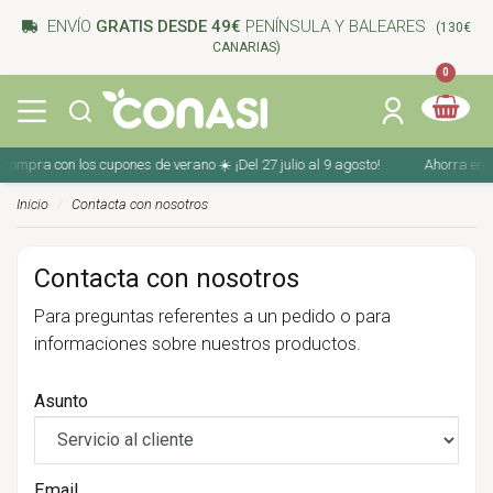
ENVÍO
GRATIS DESDE 49€
PENÍNSULA Y BALEARES
(130€
CANARIAS)
0
compra con los cupones de verano ☀️ ¡Del 27 julio al 9 agosto!
Ahorra en tu
Inicio
Contacta con nosotros
Contacta con nosotros
Para preguntas referentes a un pedido o para
informaciones sobre nuestros productos.
Asunto
Email