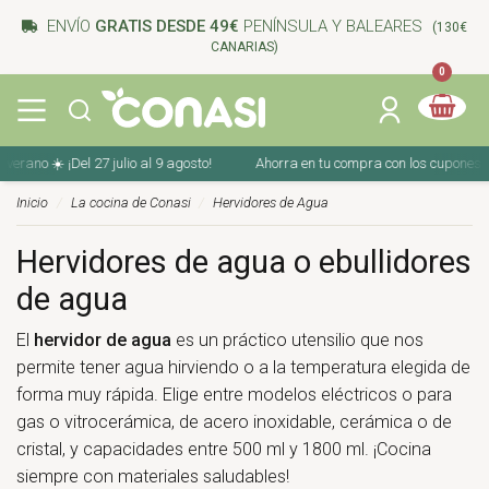
ENVÍO
GRATIS DESDE 49€
PENÍNSULA Y BALEARES
(130€
CANARIAS)
0
 ☀️ ¡Del 27 julio al 9 agosto!
Ahorra en tu compra con los cupones de veran
Inicio
La cocina de Conasi
Hervidores de Agua
Hervidores de agua o ebullidores
de agua
El
hervidor de agua
es un práctico utensilio que nos
permite tener agua hirviendo o a la temperatura elegida de
forma muy rápida. Elige entre modelos eléctricos o para
gas o vitrocerámica, de acero inoxidable, cerámica o de
cristal, y capacidades entre 500 ml y 1800 ml. ¡Cocina
siempre con materiales saludables!