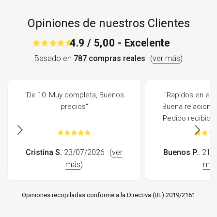
Opiniones de nuestros Clientes
4.9 / 5,00 - Excelente
Basado en
787 compras reales
(
ver más
)
"De 10: Muy completa, Buenos
"Rapidos en envi
precios"
Buena relacion c
Pedido recibido 
Cristina S.
23/07/2026
(
ver
Buenos P..
21/0
más
)
má
Opiniones recopiladas conforme a la Directiva (UE) 2019/2161