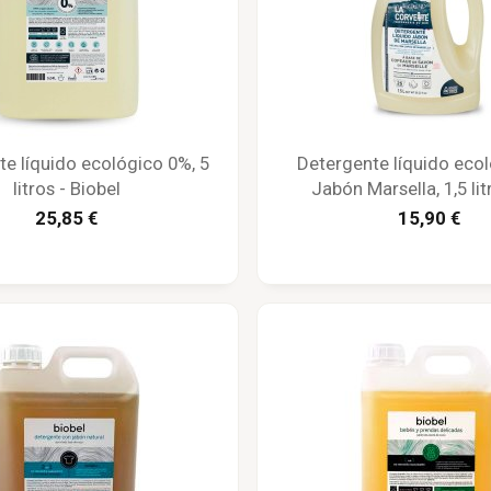
e líquido ecológico 0%, 5
Detergente líquido eco
litros - Biobel
Jabón Marsella, 1,5 lit
Corvette
25,85 €
15,90 €