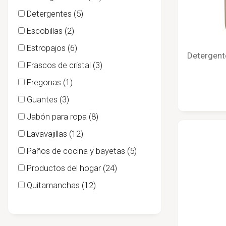
Detergentes
(5)
Escobillas
(2)
Estropajos
(6)
Detergente
Frascos de cristal
(3)
Fregonas
(1)
Guantes
(3)
Jabón para ropa
(8)
Lavavajillas
(12)
Paños de cocina y bayetas
(5)
Productos del hogar
(24)
Quitamanchas
(12)