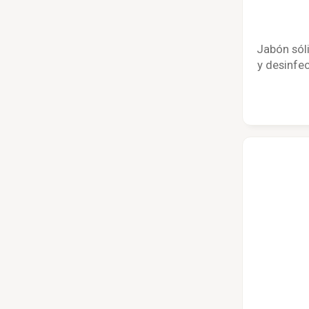
Jabón sól
y desinfec
eco