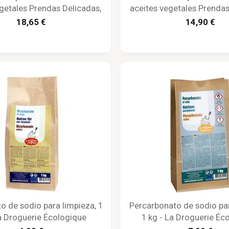
getales Prendas Delicadas,
aceites vegetales Prendas
ico, 750 g - La Corvette
1 kg - La Droguerie Éc
18,65 €
14,90 €
o de sodio para limpieza, 1
Percarbonato de sodio par
a Droguerie Écologique
1 kg - La Droguerie Éc