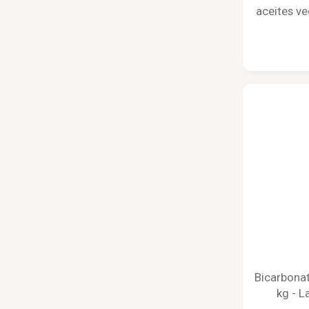
aceites ve
ecológ
Bicarbonat
kg - L