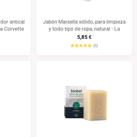
dor antical
Jabón Marsella sólido, para limpieza
La Corvette
y todo tipo de ropa, natural - La
Corvette
5,85 €
(1)