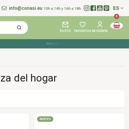
info@conasi.eu
ES
10h a 14h y 16h a 18h
Idioma:
0
5% DTO
FAVORITOS
MI CUENTA
Ahorra en tu compra con los cupones de verano ☀️ ¡Del 27
eza del hogar
NUEVO