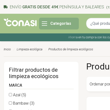
ENVÍO
GRATIS DESDE 49€
PENÍNSULA Y BALEARES
(1
Categorías
Ahorra en tu compra con los cupones
Inicio
Limpieza ecológica
Productos de limpieza ecológicos
Produc
Filtrar productos de
limpieza ecológicos
Ordenar por
MARCA
Azal
(5)
Bambaw
(3)