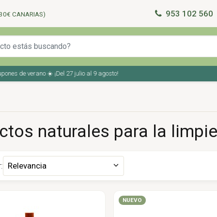
953 102 560
30€ CANARIAS)
 de verano ☀️ ¡Del 27 julio al 9 agosto!
tos naturales para la limpi
:
Relevancia
NUEVO