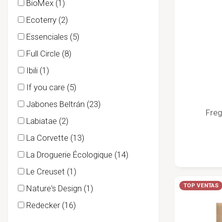
BioMex
(1)
Ecoterry
(2)
Essenciales
(5)
Full Circle
(8)
Ibili
(1)
If you care
(5)
Jabones Beltrán
(23)
Freg
Labiatae
(2)
La Corvette
(13)
La Droguerie Écologique
(14)
Le Creuset
(1)
TOP VENTAS
Nature's Design
(1)
Redecker
(16)