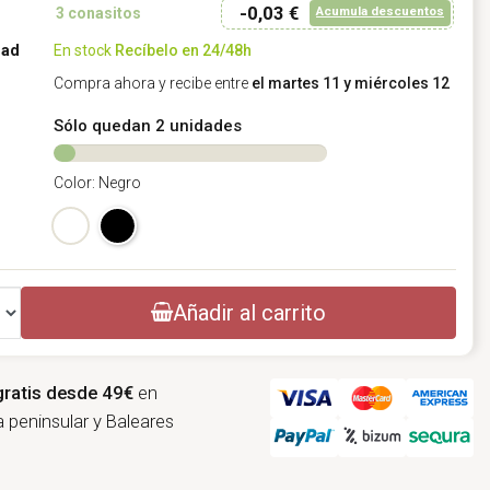
-0,03 €
Acumula descuentos
3
conasitos
dad
En stock
Recíbelo en 24/48h
Compra ahora y recibe entre
el martes 11 y miércoles 12
Sólo quedan 2 unidades
Color: Negro
Elegir color: Negro
Blanco
Negro
Añadir al carrito
gratis desde 49€
en
 peninsular y Baleares