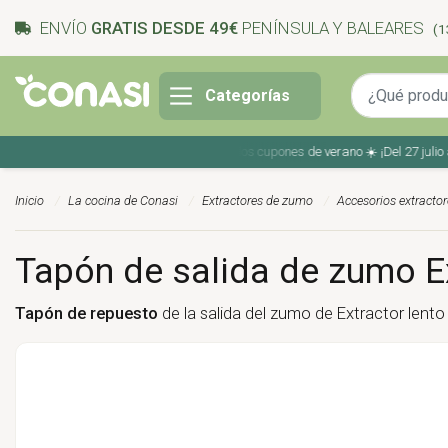
ENVÍO
GRATIS DESDE 49€
PENÍNSULA Y BALEARES
(1
Categorías
Ahorra en tu compra con los cupones de verano ☀️ ¡Del 27 julio al
Inicio
La cocina de Conasi
Extractores de zumo
Accesorios extracto
Tapón de salida de zumo E
Tapón de repuesto
de la salida del zumo de Extractor lento