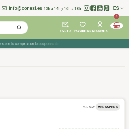
info@conasi.eu
ES
10h a 14h y 16h a 18h
Idioma:
0
5% DTO
FAVORITOS
MI CUENTA
a en tu compra con los cupones de verano ☀️ ¡Del 27 julio al 9 agosto!
MARCA:
VERSAPERS