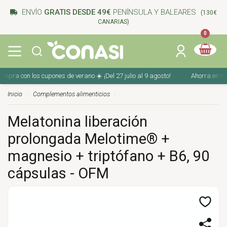
ENVÍO
GRATIS DESDE 49€
PENÍNSULA Y BALEARES
(130€
CANARIAS)
0
ra con los cupones de verano ☀️ ¡Del 27 julio al 9 agosto!
Ahorra en tu co
Inicio
Complementos alimenticios
Melatonina liberación
prolongada Melotime® +
magnesio + triptófano + B6, 90
cápsulas - OFM