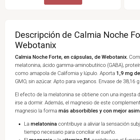
Descripción de Calmia Noche For
Webotanix
Calmia Noche Forte, en cápsulas, de Webotanix.
Comp
melatonina, ácido gamma-aminobutírico (GABA), proteí
como amapola de California y lúpulo. Aporta
1,9 mg de
GMO, sin azúcar. Apto para veganos. Envase de 38,16 g 
El efecto de la melatonina se obtiene con una ingesta
irse a dormir. Además, el magnesio de este complement
magnesio la forma
más absorbibles y con mejor asimil
La
melatonina
contribuye a aliviar la sensación subj
tiempo necesario para conciliar el sueño.
El
magnesio
y la
vitamina
B6
contribuyen al funcio