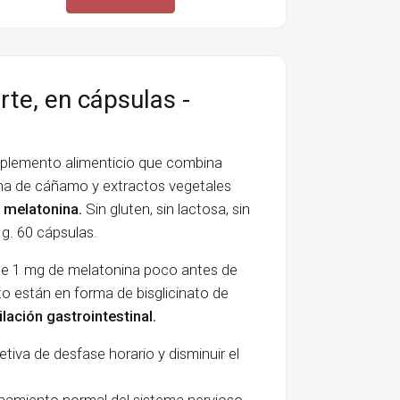
te, en cápsulas -
lemento alimenticio que combina
na de cáñamo y extractos vegetales
 melatonina.
Sin gluten, sin lactosa, sin
g. 60 cápsulas.
 de 1 mg de melatonina poco antes de
o están en forma de bisglicinato de
ación gastrointestinal.
etiva de desfase horario y disminuir el
namiento normal del sistema nervioso,