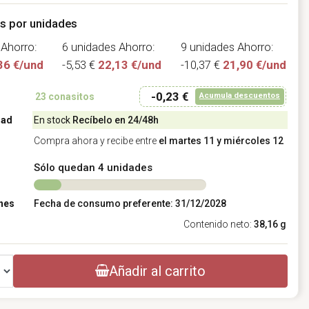
s por unidades
Ahorro:
6 unidades
Ahorro:
9 unidades
Ahorro:
36 €/und
-5,53 €
22,13 €/und
-10,37 €
21,90 €/und
-0,23 €
Acumula descuentos
23
conasitos
dad
En stock
Recíbelo en 24/48h
Compra ahora y recibe entre
el martes 11 y miércoles 12
Sólo quedan 4 unidades
nes
Fecha de consumo preferente: 31/12/2028
Contenido neto:
38,16 g
Añadir al carrito