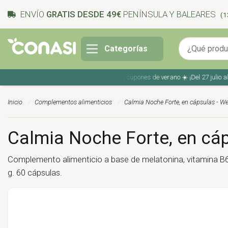
ENVÍO
GRATIS DESDE 49€
PENÍNSULA Y BALEARES
(1
Categorías
Ahorra en tu compra con los cupones de verano ☀️ ¡Del 27 julio al 9 
Inicio
Complementos alimenticios
Calmia Noche Forte, en cápsulas - W
Calmia Noche Forte, en cá
Complemento alimenticio a base de melatonina, vitamina B6,
g. 60 cápsulas.