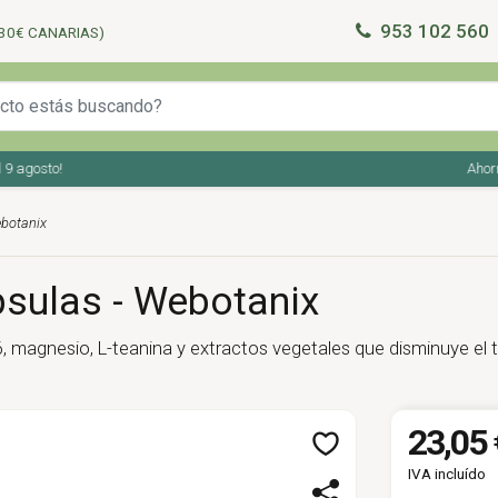
953 102 560
30€ CANARIAS)
agosto!
Ahorra e
ebotanix
psulas - Webotanix
 magnesio, L-teanina y extractos vegetales que disminuye el t
23,05 
IVA incluído