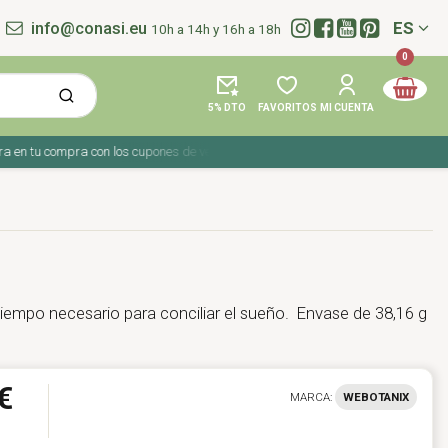
info@conasi.eu
ES
10h a 14h y 16h a 18h
Idioma:
0
5% DTO
FAVORITOS
MI CUENTA
n tu compra con los cupones de verano ☀️ ¡Del 27 julio al 9 agosto!
iempo necesario para conciliar el sueño. Envase de 38,16 g
€
MARCA:
WEBOTANIX