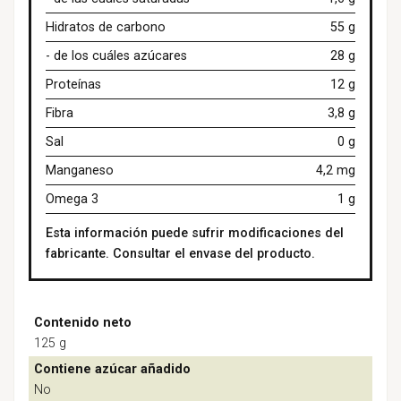
Hidratos de carbono
55 g
- de los cuáles azúcares
28 g
Proteínas
12 g
Fibra
3,8 g
Sal
0 g
Manganeso
4,2 mg
Omega 3
1 g
Esta información puede sufrir modificaciones del
fabricante. Consultar el envase del producto.
Contenido neto
125 g
Contiene azúcar añadido
No