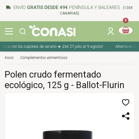
ENVÍO
GRATIS DESDE 49€
PENÍNSULA Y BALEARES
(130€
CANARIAS)
0
a con los cupones de verano ☀️ ¡Del 27 julio al 9 agosto!
Ahorra en tu comp
Inicio
Complementos alimenticios
Polen crudo fermentado
ecológico, 125 g - Ballot-Flurin