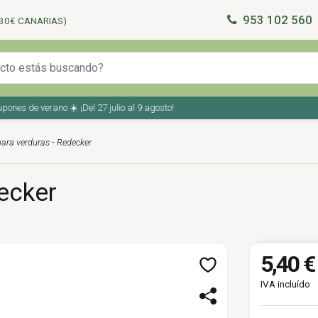
953 102 560
30€ CANARIAS)
s de verano ☀️ ¡Del 27 julio al 9 agosto!
para verduras - Redecker
ecker
5,40 €
IVA incluído