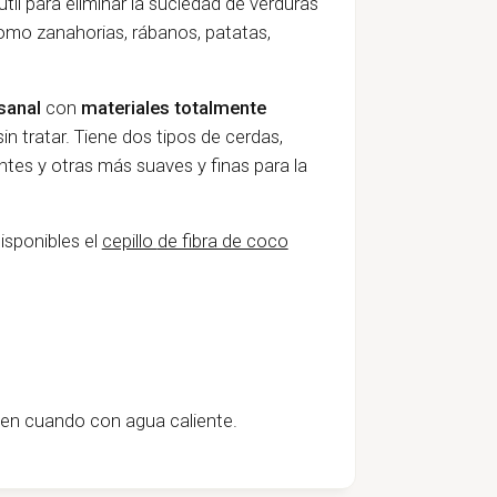
til para eliminar la suciedad de verduras
como zanahorias, rábanos, patatas,
sanal
con
materiales totalmente
n tratar. Tiene dos tipos de cerdas,
ntes y otras más suaves y finas para la
disponibles el
cepillo
de fibra de coco
z en cuando con agua caliente.