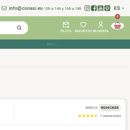
info@conasi.eu
ES
10h a 14h y 16h a 18h
Idioma:
0
5% DTO
FAVORITOS
MI CUENTA
Ahorra en tu compra con los cupones de verano ☀️ ¡Del 2
MARCA:
REDECKER
7 valoraciones