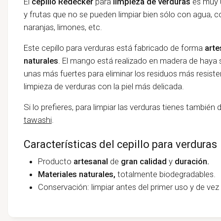
El
cepillo Redecker
para
limpieza de verduras
es muy ú
y frutas que no se pueden limpiar bien sólo con agua, 
naranjas, limones, etc.
Este cepillo para verduras está fabricado de forma
arte
naturales
. El mango está realizado en madera de haya si
unas más fuertes para eliminar los residuos más resiste
limpieza de verduras con la piel más delicada.
Si lo prefieres, para limpiar las verduras tienes también 
tawashi
.
Características del cepillo para verduras
Producto
artesanal
de
gran calidad
y
duración.
Materiales naturales,
totalmente biodegradables.
Conservación: limpiar antes del primer uso y de ve