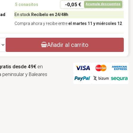
-0,05 €
Acumula descuentos
5
conasitos
dad
En stock
Recíbelo en 24/48h
Compra ahora y recibe entre
el martes 11 y miércoles 12
Añadir al carrito
gratis desde 49€
en
 peninsular y Baleares