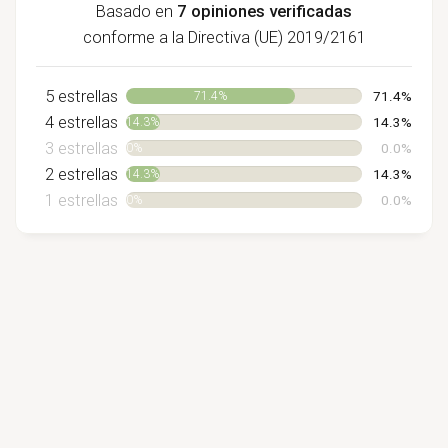
Basado en
7 opiniones verificadas
conforme a la Directiva (UE) 2019/2161
5 estrellas
71.4%
71.4%
4 estrellas
14.3%
14.3%
3 estrellas
0%
0.0%
2 estrellas
14.3%
14.3%
1 estrellas
0%
0.0%