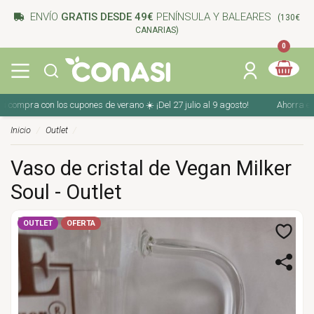
ENVÍO
GRATIS DESDE 49€
PENÍNSULA Y BALEARES
(130€
CANARIAS)
0
 compra con los cupones de verano ☀️ ¡Del 27 julio al 9 agosto!
Ahorra en t
Inicio
Outlet
Vaso de cristal de Vegan Milker
Soul - Outlet
OUTLET
OFERTA