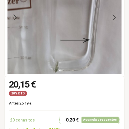
20,15 €
20% DTO
Antes 25,19 €
-0,20 €
20
conasitos
Acumula descuentos