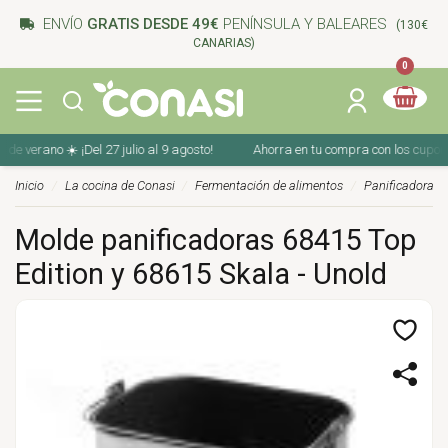
ENVÍO
GRATIS DESDE 49€
PENÍNSULA Y BALEARES
(130€
CANARIAS)
0
verano ☀️ ¡Del 27 julio al 9 agosto!
Ahorra en tu compra con los cupones de
Inicio
La cocina de Conasi
Fermentación de alimentos
Panificadoras
Molde panificadoras 68415 Top
Edition y 68615 Skala - Unold