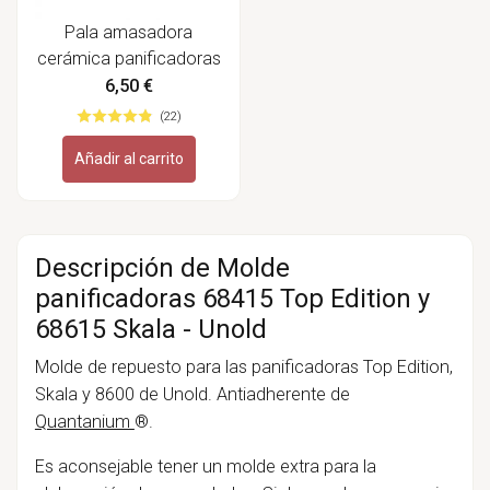
Pala amasadora
cerámica panificadoras
8600, 8690, 8695,
6,50 €
68415, 68456 y
(22)
68615/6 - Unold
Añadir al carrito
Descripción de Molde
panificadoras 68415 Top Edition y
68615 Skala - Unold
Molde de repuesto para las panificadoras Top Edition,
Skala y 8600 de Unold. Antiadherente de
Quantanium
®.
Es aconsejable tener un molde extra para la