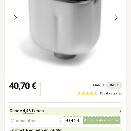
40,70 €
MARCA:
UNOLD
13 valoraciones
Desde
4,46 €
/mes
-0,41 €
41
conasitos
Acumula descuentos
En stock
Recíbelo en 24/48h