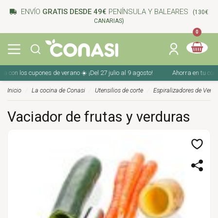
ENVÍO
GRATIS DESDE 49€
PENÍNSULA Y BALEARES
(130€
CANARIAS)
0
con los cupones de verano ☀️ ¡Del 27 julio al 9 agosto!
Ahorra en tu compra
Inicio
La cocina de Conasi
Utensilios de corte
Espiralizadores de Verd
Vaciador de frutas y verduras