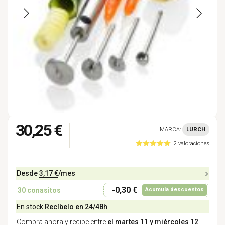
30,25 €
MARCA:
LURCH
2 valoraciones
Desde
3,17 €
/mes
-0,30 €
30
conasitos
Acumula descuentos
En stock
Recíbelo en 24/48h
Compra ahora y recibe entre
el martes 11 y miércoles 12