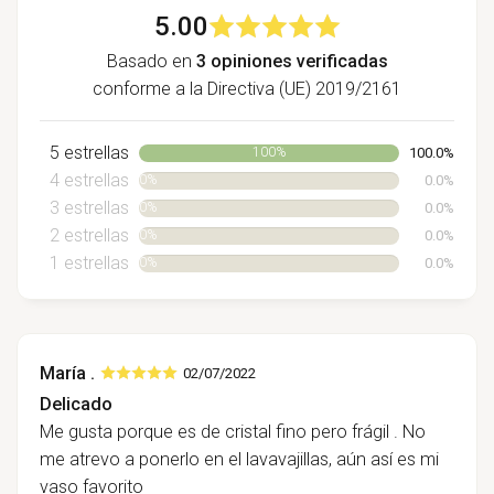
5.00
Basado en
3 opiniones verificadas
conforme a la Directiva (UE) 2019/2161
5 estrellas
100.0%
100%
4 estrellas
0.0%
0%
3 estrellas
0.0%
0%
2 estrellas
0.0%
0%
1 estrellas
0.0%
0%
María .
02/07/2022
Delicado
Me gusta porque es de cristal fino pero frágil . No
me atrevo a ponerlo en el lavavajillas, aún así es mi
vaso favorito