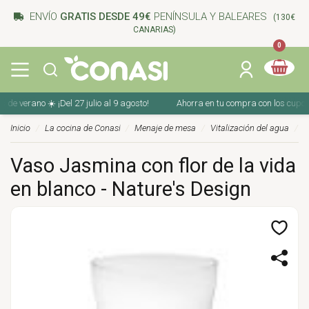
ENVÍO
GRATIS DESDE 49€
PENÍNSULA Y BALEARES
(130€
CANARIAS)
0
 verano ☀️ ¡Del 27 julio al 9 agosto!
Ahorra en tu compra con los cupones d
Inicio
La cocina de Conasi
Menaje de mesa
Vitalización del agua
Vaso Jasmina con flor de la vida
en blanco - Nature's Design