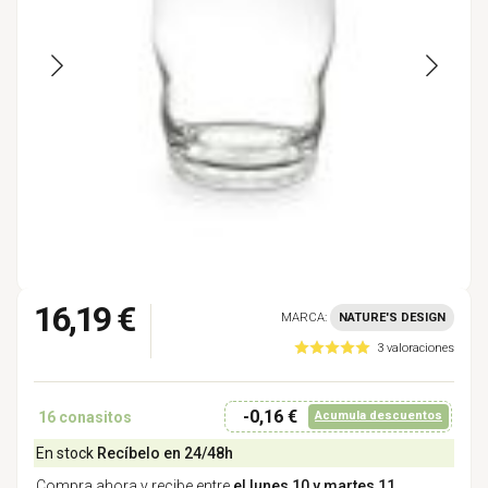
16,19 €
MARCA:
NATURE'S DESIGN
3 valoraciones
-0,16 €
16
conasitos
Acumula descuentos
En stock
Recíbelo en 24/48h
Compra ahora y recibe entre
el lunes 10 y martes 11