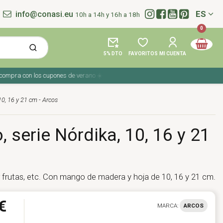
info@conasi.eu
ES
10h a 14h y 16h a 18h
Idioma:
0
5% DTO
FAVORITOS
MI CUENTA
ra con los cupones de verano ☀️ ¡Del 27 julio al 9 agosto!
 10, 16 y 21 cm - Arcos
, serie Nórdika, 10, 16 y 21
r frutas, etc. Con mango de madera y hoja de 10, 16 y 21 cm.
€
MARCA:
ARCOS