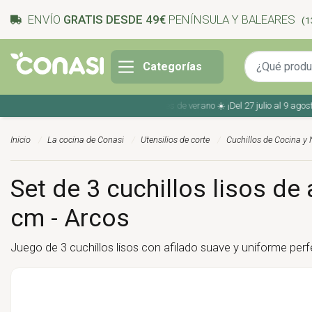
ENVÍO
GRATIS DESDE 49€
PENÍNSULA Y BALEARES
(1
Categorías
Ahorra en tu compra con los cupones de verano ☀️ ¡Del 27 julio al 9 agosto!
Inicio
La cocina de Conasi
Utensilios de corte
Cuchillos de Cocina y
Set de 3 cuchillos lisos de 
cm - Arcos
Juego de 3 cuchillos lisos con afilado suave y uniforme per