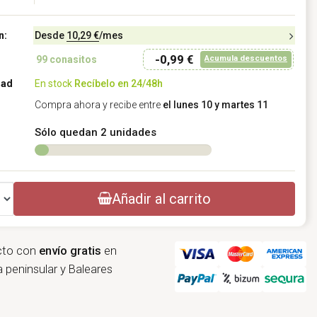
n:
Desde
10,29 €
/mes
-0,99 €
Acumula descuentos
99
conasitos
dad
En stock
Recíbelo en 24/48h
Compra ahora y recibe entre
el lunes 10 y martes 11
Sólo quedan 2 unidades
Añadir al carrito
cto con
envío gratis
en
 peninsular y Baleares