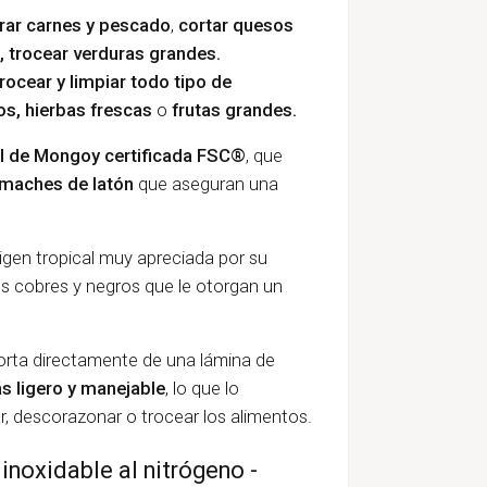
rar carnes y pescado
,
cortar quesos
, trocear verduras grandes.
trocear y limpiar todo tipo de
s, hierbas frescas
o
frutas grandes.
l de Mongoy certificada FSC®
, que
maches de latón
que aseguran una
en tropical muy apreciada por su
jos cobres y negros que le otorgan un
e corta directamente de una lámina de
s ligero y manejable
, lo que lo
, descorazonar o trocear los alimentos.
 inoxidable al nitrógeno -