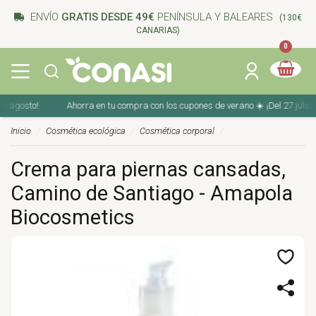
ENVÍO
GRATIS DESDE 49€
PENÍNSULA Y BALEARES
(130€
CANARIAS)
0
Ahorra en tu compra con los cupones de verano ☀️ ¡Del 27 julio al 9 agosto!
Inicio
Cosmética ecológica
Cosmética corporal
Crema para piernas cansadas,
Camino de Santiago - Amapola
Biocosmetics