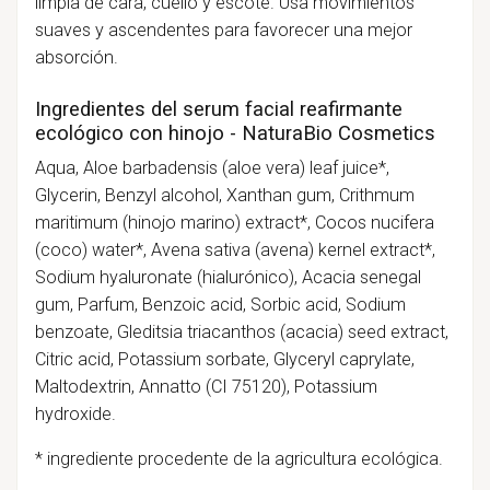
limpia de cara, cuello y escote. Usa movimientos
suaves y ascendentes para favorecer una mejor
absorción.
Ingredientes del serum facial reafirmante
ecológico con hinojo - NaturaBio Cosmetics
Aqua, Aloe barbadensis (aloe vera) leaf juice*,
Glycerin, Benzyl alcohol, Xanthan gum, Crithmum
maritimum (hinojo marino) extract*, Cocos nucifera
(coco) water*, Avena sativa (avena) kernel extract*,
Sodium hyaluronate (hialurónico), Acacia senegal
gum, Parfum, Benzoic acid, Sorbic acid, Sodium
benzoate, Gleditsia triacanthos (acacia) seed extract,
Citric acid, Potassium sorbate, Glyceryl caprylate,
Maltodextrin, Annatto (CI 75120), Potassium
hydroxide.
* ingrediente procedente de la agricultura ecológica.