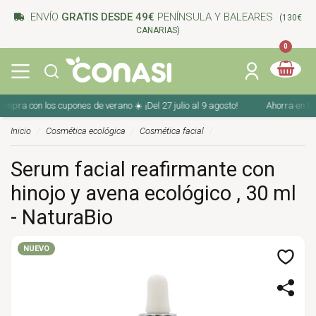
ENVÍO
GRATIS DESDE 49€
PENÍNSULA Y BALEARES
(130€
CANARIAS)
0
pra con los cupones de verano ☀️ ¡Del 27 julio al 9 agosto!
Ahorra en tu co
Inicio
Cosmética ecológica
Cosmética facial
Serum facial reafirmante con
hinojo y avena ecológico , 30 ml
- NaturaBio
NUEVO