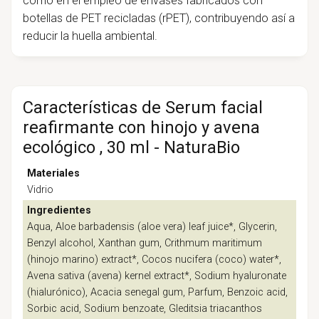
como en el empleo de envases fabricados con
botellas de PET recicladas (rPET), contribuyendo así a
reducir la huella ambiental.
Características de Serum facial
reafirmante con hinojo y avena
ecológico , 30 ml - NaturaBio
Materiales
Vidrio
Ingredientes
Aqua, Aloe barbadensis (aloe vera) leaf juice*, Glycerin,
Benzyl alcohol, Xanthan gum, Crithmum maritimum
(hinojo marino) extract*, Cocos nucifera (coco) water*,
Avena sativa (avena) kernel extract*, Sodium hyaluronate
(hialurónico), Acacia senegal gum, Parfum, Benzoic acid,
Sorbic acid, Sodium benzoate, Gleditsia triacanthos