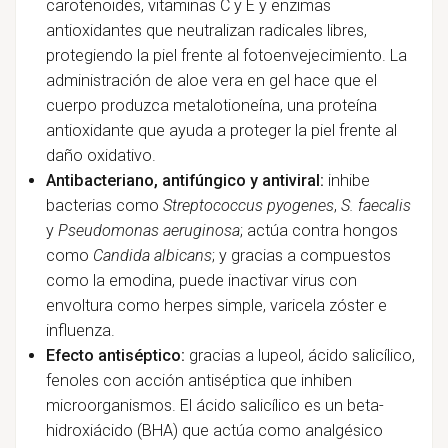
carotenoides, vitaminas C y E y enzimas
antioxidantes que neutralizan radicales libres,
protegiendo la piel frente al fotoenvejecimiento. La
administración de aloe vera en gel hace que el
cuerpo produzca metalotioneína, una proteína
antioxidante que ayuda a proteger la piel frente al
daño oxidativo.
Antibacteriano, antifúngico y antiviral:
inhibe
bacterias como
Streptococcus pyogenes
,
S. faecalis
y
Pseudomonas aeruginosa
; actúa contra hongos
como
Candida albicans
; y gracias a compuestos
como la emodina, puede inactivar virus con
envoltura como herpes simple, varicela zóster e
influenza.
Efecto antiséptico:
gracias a lupeol, ácido salicílico,
fenoles con acción antiséptica que inhiben
microorganismos. El ácido salicílico es un beta-
hidroxiácido (BHA) que actúa como analgésico