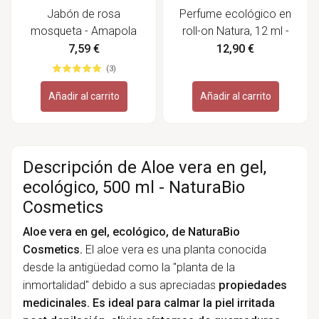
Jabón de rosa
Perfume ecológico en
mosqueta - Amapola
roll-on Natura, 12 ml -
Biocosmetics
Labiatae
7,59 €
12,90 €
(3)
Añadir al carrito
Añadir al carrito
Descripción de Aloe vera en gel,
ecológico, 500 ml - NaturaBio
Cosmetics
Aloe vera en gel, ecológico, de NaturaBio
Cosmetics.
El aloe vera es una planta conocida
desde la antigüedad como la "planta de la
inmortalidad" debido a sus apreciadas
propiedades
medicinales. Es ideal para calmar la piel irritada