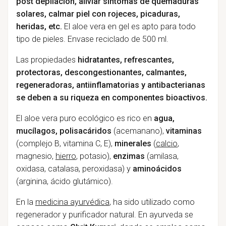
post depilación, aliviar síntomas de quemaduras
solares, calmar piel con rojeces, picaduras,
heridas, etc.
El aloe vera en gel es apto para todo
tipo de pieles. Envase reciclado de 500 ml.
Las propiedades
hidratantes, refrescantes,
protectoras, descongestionantes, calmantes,
regeneradoras, antiinflamatorias y antibacterianas
se deben a su riqueza en componentes bioactivos.
El aloe vera puro ecológico es rico en
agua,
mucílagos, polisacáridos
(acemanano),
vitaminas
(complejo B, vitamina C, E),
minerales
(
calcio
,
magnesio,
hierro
, potasio),
enzimas
(amilasa,
oxidasa, catalasa, peroxidasa) y
aminoácidos
(arginina, ácido glutámico).
En la
medicina ayurvédica
, ha sido utilizado como
regenerador y purificador natural. En ayurveda se