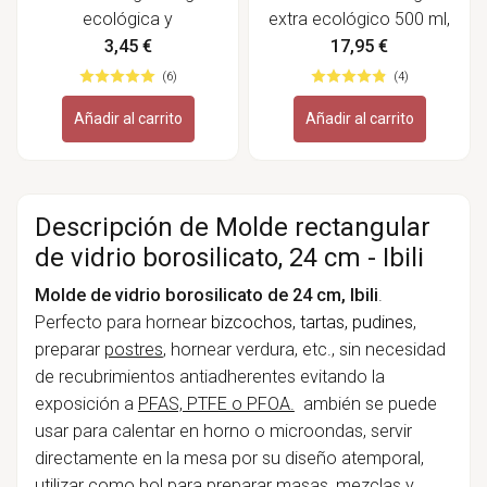
ecológica y
extra ecológico 500 ml,
biodinámica - Bauckhof
temprano - Dehesa de
3,45 €
17,95 €
la sabina
(6)
(4)
Añadir al carrito
Añadir al carrito
Descripción de Molde rectangular
de vidrio borosilicato, 24 cm - Ibili
Molde de vidrio borosilicato de 24 cm, Ibili
.
Perfecto para hornear
bizcochos, tartas, pudines
,
preparar
postres
, hornear verdura, etc., sin necesidad
de recubrimientos antiadherentes evitando la
exposición a
PFAS, PTFE o PFOA.
ambién se puede
usar para calentar en horno o microondas, servir
directamente en la mesa por su diseño atemporal,
utilizar como bol para preparar masas, mezclas y