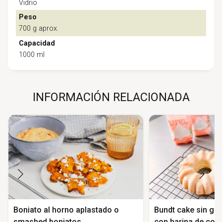
Vidrio
Peso
700 g aprox.
Capacidad
1000 ml
INFORMACIÓN RELACIONADA
Boniato al horno aplastado o
Bundt cake sin glu
smashed boniatos
con harina de coc