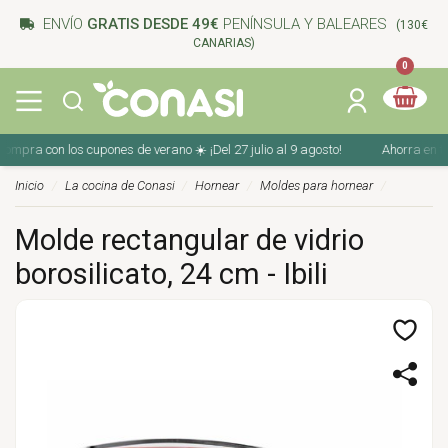
ENVÍO
GRATIS DESDE 49€
PENÍNSULA Y BALEARES
(130€
CANARIAS)
0
mpra con los cupones de verano ☀️ ¡Del 27 julio al 9 agosto!
Ahorra en tu c
Inicio
La cocina de Conasi
Hornear
Moldes para hornear
Molde rectangular de vidrio
borosilicato, 24 cm - Ibili