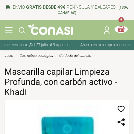
ENVÍO
GRATIS DESDE 49€
PENÍNSULA Y BALEARES
(130€
CANARIAS)
0
de verano ☀️ ¡Del 27 julio al 9 agosto!
Ahorra en tu compra con los cupones
Inicio
Cosmética ecológica
Cuidado del cabello
Mascarilla capilar Limpieza
Profunda, con carbón activo -
Khadi