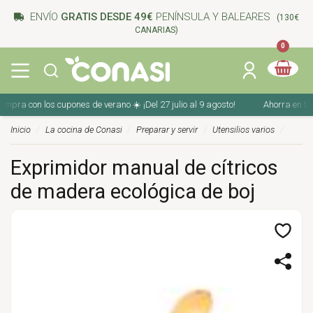
ENVÍO
GRATIS DESDE 49€
PENÍNSULA Y BALEARES
(130€
CANARIAS)
0
ra con los cupones de verano ☀️ ¡Del 27 julio al 9 agosto!
Ahorra en tu com
Inicio
La cocina de Conasi
Preparar y servir
Utensilios varios
Exprimidor manual de cítricos
de madera ecológica de boj