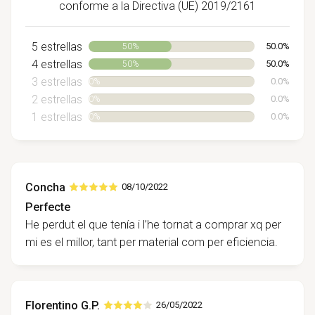
conforme a la Directiva (UE) 2019/2161
5 estrellas
50.0%
50%
4 estrellas
50.0%
50%
3 estrellas
0.0%
0%
2 estrellas
0.0%
0%
1 estrellas
0.0%
0%
Concha
08/10/2022
Perfecte
He perdut el que tenía i l’he tornat a comprar xq per
mi es el millor, tant per material com per eficiencia.
Florentino G.P.
26/05/2022