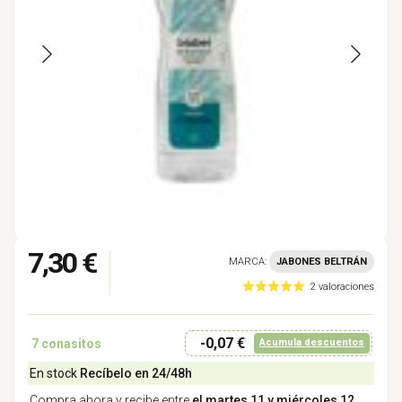
7,30 €
MARCA:
JABONES BELTRÁN
2 valoraciones
-0,07 €
7
conasitos
Acumula descuentos
En stock
Recíbelo en 24/48h
Compra ahora y recibe entre
el martes 11 y miércoles 12