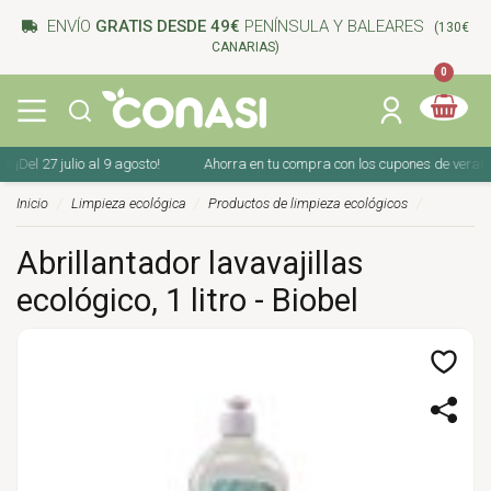
ENVÍO
GRATIS DESDE 49€
PENÍNSULA Y BALEARES
(130€
CANARIAS)
0
el 27 julio al 9 agosto!
Ahorra en tu compra con los cupones de verano ☀️ ¡
Inicio
Limpieza ecológica
Productos de limpieza ecológicos
Abrillantador lavavajillas
ecológico, 1 litro - Biobel