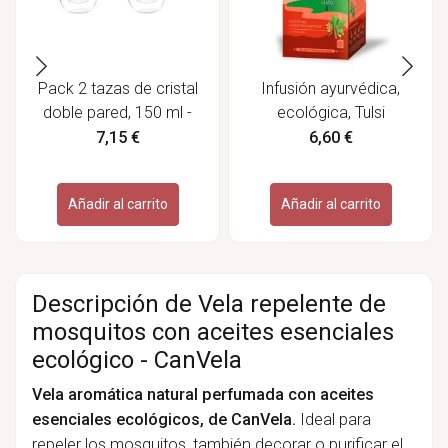
Pack 2 tazas de cristal
Infusión ayurvédica,
doble pared, 150 ml -
ecológica, Tulsi
Ibili
"Tummy" - Organic India
7,15 €
6,60 €
Añadir al carrito
Añadir al carrito
Descripción de Vela repelente de
mosquitos con aceites esenciales
ecológico - CanVela
Vela aromática natural perfumada con aceites
esenciales ecológicos, de CanVela.
Ideal para
repeler los mosquitos, también decorar o purificar el