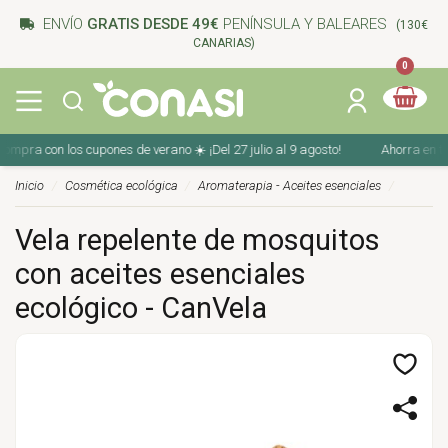
ENVÍO
GRATIS DESDE 49€
PENÍNSULA Y BALEARES
(130€
CANARIAS)
0
pra con los cupones de verano ☀️ ¡Del 27 julio al 9 agosto!
Ahorra en tu c
Inicio
Cosmética ecológica
Aromaterapia - Aceites esenciales
Vela repelente de mosquitos
con aceites esenciales
ecológico - CanVela