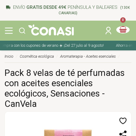
ENVÍO
GRATIS DESDE 49€
PENÍNSULA Y BALEARES
(130€
CANARIAS)
0
mpra con los cupones de verano ☀️ ¡Del 27 julio al 9 agosto!
Ahorra en tu c
Inicio
Cosmética ecológica
Aromaterapia - Aceites esenciales
Pack 8 velas de té perfumadas
con aceites esenciales
ecológicos, Sensaciones -
CanVela