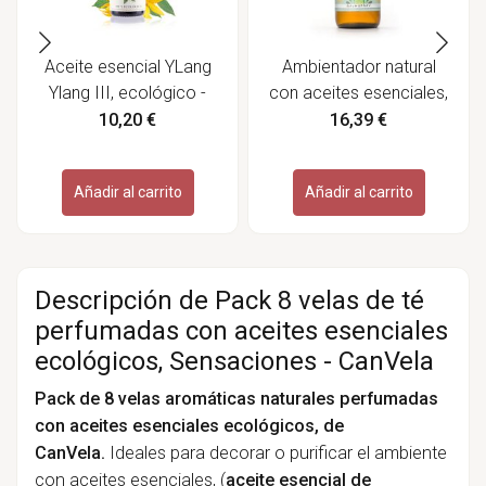
Aceite esencial YLang
Ambientador natural
Ylang III, ecológico -
con aceites esenciales,
Labiatae
ecológico, "Buen
10,20 €
16,39 €
humor" - Sonnentor
Añadir al carrito
Añadir al carrito
Descripción de Pack 8 velas de té
perfumadas con aceites esenciales
ecológicos, Sensaciones - CanVela
Pack de 8 velas aromáticas naturales perfumadas
con aceites esenciales ecológicos, de
CanVela.
Ideales para decorar o purificar el ambiente
con
aceites esenciales,
(
aceite esencial de