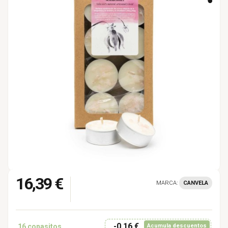
16,39 €
MARCA:
CANVELA
-0,16 €
16
conasitos
Acumula descuentos