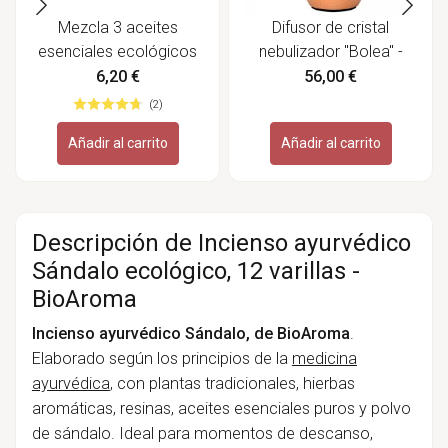
Mezcla 3 aceites
Difusor de cristal
esenciales ecológicos
nebulizador "Bolea" -
"Relajante" - Labiatae
Zen Arome
6,20 €
56,00 €
(2)
Añadir al carrito
Añadir al carrito
Descripción de Incienso ayurvédico
Sándalo ecológico, 12 varillas -
BioAroma
Incienso ayurvédico Sándalo, de BioAroma
.
Elaborado según los principios de la
medicina
ayurvédica
, con plantas tradicionales, hierbas
aromáticas, resinas, aceites esenciales puros y polvo
de sándalo. Ideal para momentos de descanso,