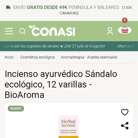
ENVÍO
GRATIS DESDE 49€
PENÍNSULA Y BALEARES
(130€
CANARIAS)
0
mpra con los cupones de verano ☀️ ¡Del 27 julio al 9 agosto!
Ahorra en tu c
Inicio
Cosmética ecológica
Aromaterapia - Aceites esenciales
Incienso ayurvédico Sándalo
ecológico, 12 varillas -
BioAroma
NUEVO