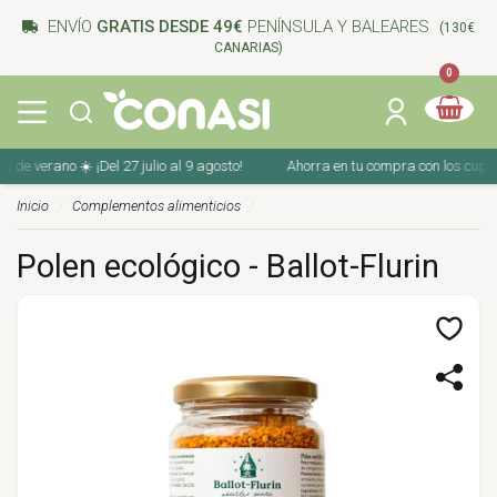
ENVÍO
GRATIS DESDE 49€
PENÍNSULA Y BALEARES
(130€
CANARIAS)
0
 verano ☀️ ¡Del 27 julio al 9 agosto!
Ahorra en tu compra con los cupones d
Inicio
Complementos alimenticios
Polen ecológico - Ballot-Flurin