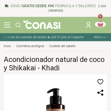
ENVÍO
GRATIS DESDE 49€
PENÍNSULA Y BALEARES
(130€
CANARIAS)
0
pra con los cupones de verano ☀️ ¡Del 27 julio al 9 agosto!
Ahorra en tu co
Inicio
Cosmética ecológica
Cuidado del cabello
Acondicionador natural de coco
y Shikakai - Khadi