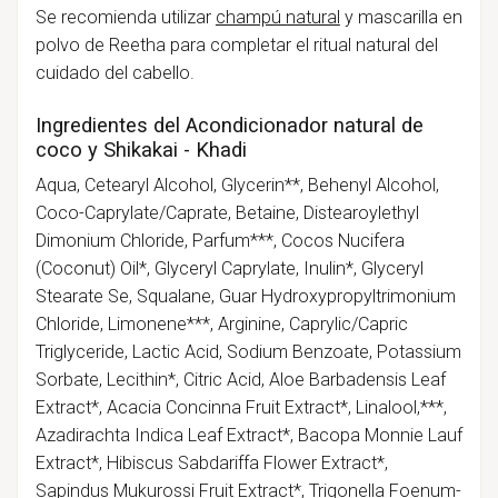
Se recomienda utilizar
champú natural
y mascarilla en
polvo de Reetha para completar el ritual natural del
cuidado del cabello.
Ingredientes del Acondicionador natural de
coco y Shikakai - Khadi
Aqua, Cetearyl Alcohol, Glycerin**, Behenyl Alcohol,
Coco-Caprylate/Caprate, Betaine, Distearoylethyl
Dimonium Chloride, Parfum***, Cocos Nucifera
(Coconut) Oil*, Glyceryl Caprylate, Inulin*, Glyceryl
Stearate Se, Squalane, Guar Hydroxypropyltrimonium
Chloride, Limonene***, Arginine, Caprylic/Capric
Triglyceride, Lactic Acid, Sodium Benzoate, Potassium
Sorbate, Lecithin*, Citric Acid, Aloe Barbadensis Leaf
Extract*, Acacia Concinna Fruit Extract*, Linalool,***,
Azadirachta Indica Leaf Extract*, Bacopa Monnie Lauf
Extract*, Hibiscus Sabdariffa Flower Extract*,
Sapindus Mukurossi Fruit Extract*, Trigonella Foenum-