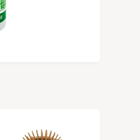
Champú ec
sensible, t