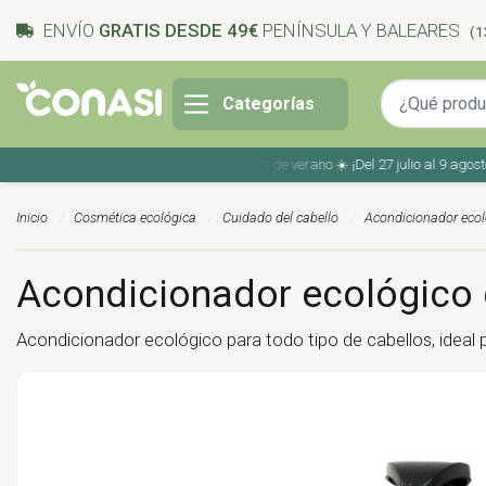
ENVÍO
GRATIS DESDE 49€
PENÍNSULA Y BALEARES
(1
Categorías
Ahorra en tu compra con los cupones de verano ☀️ ¡Del 27 julio al 9 agosto!
Inicio
Cosmética ecológica
Cuidado del cabello
Acondicionador ecol
Acondicionador ecológico 
Acondicionador ecológico para todo tipo de cabellos, ideal p