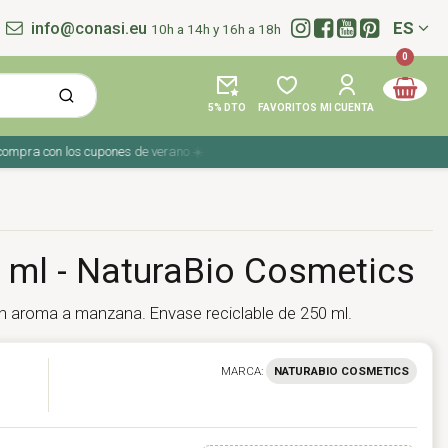
info@conasi.eu
ES
10h a 14h y 16h a 18h
Idioma:
0
5% DTO
FAVORITOS
MI CUENTA
ra con los cupones de verano ☀️ ¡Del 27 julio al 9 agosto!
 ml - NaturaBio Cosmetics
 Con aroma a manzana. Envase reciclable de 250 ml.
MARCA:
NATURABIO COSMETICS