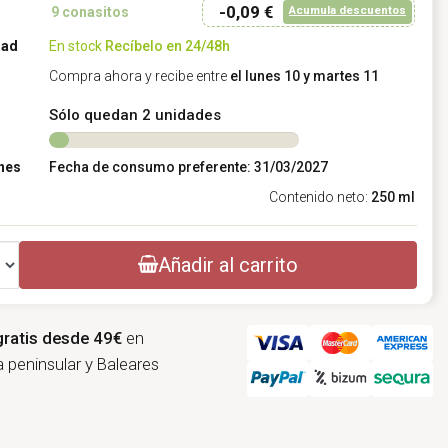
-0,09 €
Acumula descuentos
9
conasitos
dad
En stock
Recíbelo en 24/48h
Compra ahora y recibe entre
el lunes 10 y martes 11
Sólo quedan 2 unidades
nes
Fecha de consumo preferente: 31/03/2027
Contenido neto:
250 ml
Añadir al carrito
gratis desde 49€
en
 peninsular y Baleares