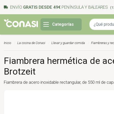
ENVÍO
GRATIS DESDE 49€
PENÍNSULA Y BALEARES
(1
Categorías
Inicio
La cocina de Conasi
Llevar y guardar comida
Fiambreras y rec
Fiambrera hermética de ace
Brotzeit
Fiambrera de acero inoxidable rectangular, de 550 ml de capa