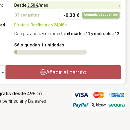
n:
Desde
3,50 €
/mes
-0,33 €
Acumula descuentos
33
conasitos
dad
En stock
Recíbelo en 24/48h
Compra ahora y recibe entre
el martes 11 y miércoles 12
Sólo quedan 1 unidades
Añadir al carrito
gratis desde 49€
en
 peninsular y Baleares