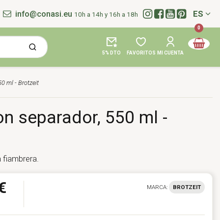
info@conasi.eu
ES
10h a 14h y 16h a 18h
Idioma:
0
5% DTO
FAVORITOS
MI CUENTA
0 ml - Brotzeit
n separador, 550 ml -
a fiambrera.
€
MARCA:
BROTZEIT