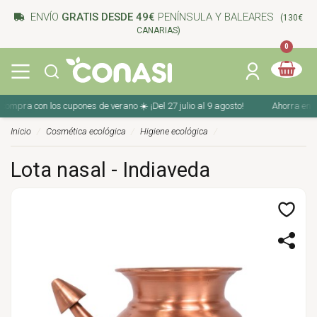
ENVÍO
GRATIS DESDE 49€
PENÍNSULA Y BALEARES
(130€
CANARIAS)
0
mpra con los cupones de verano ☀️ ¡Del 27 julio al 9 agosto!
Ahorra en tu c
Inicio
Cosmética ecológica
Higiene ecológica
Lota nasal - Indiaveda