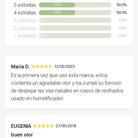
5 estrellas
50.0%
50%
4 estrellas
50.0%
50%
3 estrellas
0.0%
0%
2 estrellas
0.0%
0%
1 estrellas
0.0%
0%
María D.
12/02/2025
Es la primera vez que uso esta marca, estoy
contenta un agradable olor y ha cumplí su función
de despejar las vías nasales en casos de resfriados
usado en humidificador.
EUGENIA
21/03/2018
buen olor