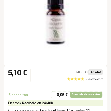
5,10 €
MARCA:
LABIATAE
2 valoraciones
-0,05 €
5
conasitos
Acumula descuentos
En stock
Recíbelo en 24/48h
Compra ahora y recibe entre
el lunes 10 y martes 11