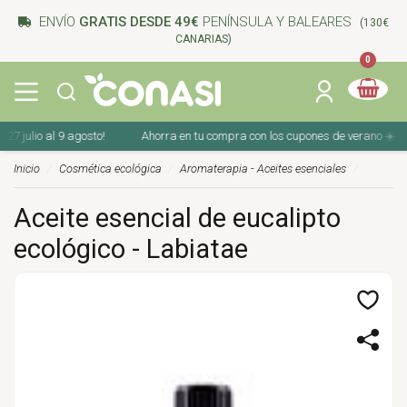
ENVÍO
GRATIS DESDE 49€
PENÍNSULA Y BALEARES
(130€
CANARIAS)
0
julio al 9 agosto!
Ahorra en tu compra con los cupones de verano ☀️ ¡Del 27
Inicio
Cosmética ecológica
Aromaterapia - Aceites esenciales
Aceite esencial de eucalipto
ecológico - Labiatae