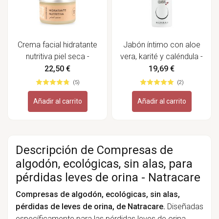
Crema facial hidratante
Jabón íntimo con aloe
nutritiva piel seca -
vera, karité y caléndula -
Matarrania
Münnah
22,50 €
19,69 €
(5)
(2)
Añadir al carrito
Añadir al carrito
Descripción de Compresas de
algodón, ecológicas, sin alas, para
pérdidas leves de orina - Natracare
Compresas de algodón, ecológicas, sin alas,
pérdidas de leves de orina, de Natracare.
Diseñadas
específicamente para las pérdidas leves de orina