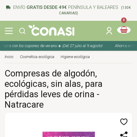
ENVÍO
GRATIS DESDE 49€
PENÍNSULA Y BALEARES
(130€
CANARIAS)
0
ra con los cupones de verano ☀️ ¡Del 27 julio al 9 agosto!
Ahorra en tu co
Inicio
Cosmética ecológica
Higiene ecológica
Compresas de algodón,
ecológicas, sin alas, para
pérdidas leves de orina -
Natracare