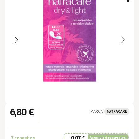
6,80 €
MARCA:
NATRACARE
-0,07 €
7
conasitos
Acumula descuentos