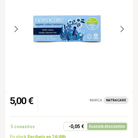
5,00 €
MARCA:
NATRACARE
-0,05 €
5
conasitos
Acumula descuentos
En stock
Recíbelo en 24/48h