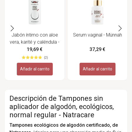
Jabón íntimo con aloe
Serum vaginal - Münnah
vera, karité y caléndula -
Münnah
19,69 €
37,29 €
(2)
Añadir al carrito
Añadir al carrito
Descripción de Tampones sin
aplicador de algodón, ecológicos,
normal regular - Natracare
Tampones ecológicos de algodón certificado, de