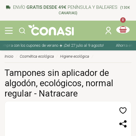
ENVÍO
GRATIS DESDE 49€
PENÍNSULA Y BALEARES
(130€
CANARIAS)
0
mpra con los cupones de verano ☀️ ¡Del 27 julio al 9 agosto!
Ahorra en tu c
Inicio
Cosmética ecológica
Higiene ecológica
Tampones sin aplicador de
algodón, ecológicos, normal
regular - Natracare