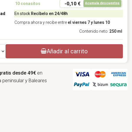
-0,10 €
Acumula descuentos
10
conasitos
dad
En stock
Recíbelo en 24/48h
Compra ahora y recibe entre
el viernes 7 y lunes 10
Contenido neto:
250 ml
Añadir al carrito
gratis desde 49€
en
 peninsular y Baleares