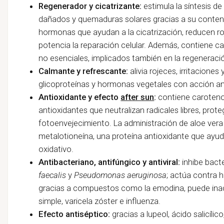
Regenerador y cicatrizante:
estimula la síntesis de
dañados y quemaduras solares gracias a su contenid
hormonas que ayudan a la cicatrización, reducen ro
potencia la reparación celular. Además, contiene c
no esenciales, implicados también en la regeneració
Calmante y refrescante:
alivia rojeces, irritacione
glicoproteínas y hormonas vegetales con acción ant
Antioxidante y efecto
after sun
:
contiene carotenoi
antioxidantes que neutralizan radicales libres, proteg
fotoenvejecimiento. La administración de aloe vera
metalotioneína, una proteína antioxidante que ayuda
oxidativo.
Antibacteriano, antifúngico y antiviral:
inhibe bac
faecalis
y
Pseudomonas aeruginosa
; actúa contra
gracias a compuestos como la emodina, puede inac
simple, varicela zóster e influenza.
Efecto antiséptico:
gracias a lupeol, ácido salicíli