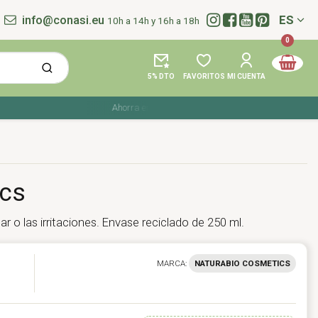
info@conasi.eu
ES
10h a 14h y 16h a 18h
Idioma:
0
5% DTO
FAVORITOS
MI CUENTA
Ahorra en tu compra con los cupones de verano ☀️ ¡Del 2
ics
ar o las irritaciones. Envase reciclado de 250 ml.
MARCA:
NATURABIO COSMETICS