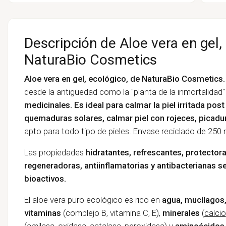
Descripción de Aloe vera en gel,
NaturaBio Cosmetics
Aloe vera en gel, ecológico, de NaturaBio Cosmetics.
desde la antigüedad como la "planta de la inmortalidad
medicinales. Es ideal para calmar la piel irritada post
quemaduras solares, calmar piel con rojeces, picadur
apto para todo tipo de pieles. Envase reciclado de 250 
Las propiedades
hidratantes, refrescantes, protecto
regeneradoras, antiinflamatorias y antibacterianas 
bioactivos.
El aloe vera puro ecológico es rico en
agua, mucílagos,
vitaminas
(complejo B, vitamina C, E),
minerales
(
calcio
(amilasa, oxidasa, catalasa, peroxidasa) y
aminoácidos