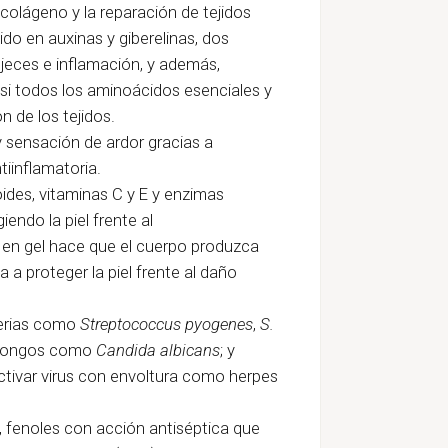
 colágeno y la reparación de tejidos
o en auxinas y giberelinas, dos
jeces e inflamación, y además,
asi todos los aminoácidos esenciales y
n de los tejidos.
s y sensación de ardor gracias a
iinflamatoria.
des, vitaminas C y E y enzimas
iendo la piel frente al
 en gel hace que el cuerpo produzca
 a proteger la piel frente al daño
terias como
Streptococcus pyogenes
,
S.
 hongos como
Candida albicans
; y
tivar virus con envoltura como herpes
co, fenoles con acción antiséptica que