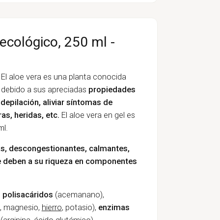
 ecológico, 250 ml -
El aloe vera es una planta conocida
" debido a sus apreciadas
propiedades
 depilación, aliviar síntomas de
as, heridas, etc.
El aloe vera en gel es
ml.
ras, descongestionantes, calmantes,
se deben a su riqueza en componentes
 polisacáridos
(acemanano),
, magnesio,
hierro
, potasio),
enzimas
(arginina, ácido glutámico).