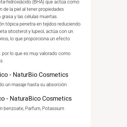
 beta-hidroxiácido (BHA) que actúa como
 de la piel al tener propiedades
la grasa y las células muertas.
ón tópica penetra en tejidos reduciendo
eta sitosterol y lupeol, actúa con un
rios, lo que proporciona un efecto
: por lo que es muy valorado como
s.
gico - NaturBio Cosmetics
ando un masaje hasta su absorción.
ico - NaturaBico Cosmetics
um benzoate, Parfum, Potassium
.