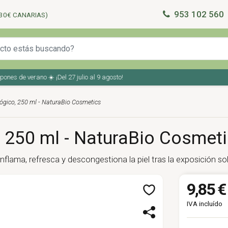
953 102 560
30€ CANARIAS)
s de verano ☀️ ¡Del 27 julio al 9 agosto!
ológico, 250 ml - NaturaBio Cosmetics
o, 250 ml - NaturaBio Cosmet
nflama, refresca y descongestiona la piel tras la exposición sol
9,85 €
IVA incluído