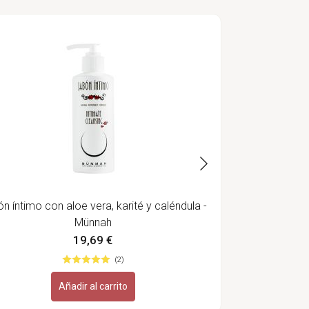
Champú ecol
para cabello 
n íntimo con aloe vera, karité y caléndula -
Münnah
19,69 €
(2)
Añadir al carrito