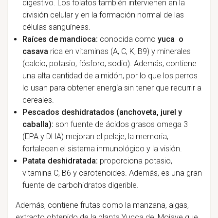
digestivo. Los folatos también intervienen en la
división celular y en la formación normal de las
células sanguíneas.
Raíces de mandioca:
conocida como
yuca o
casava
rica en vitaminas (A, C, K, B9) y minerales
(calcio, potasio, fósforo, sodio). Además, contiene
una alta cantidad de almidón, por lo que los perros
lo usan para obtener energía sin tener que recurrir a
cereales.
Pescados deshidratados (anchoveta, jurel y
caballa):
son fuente de ácidos grasos omega 3
(EPA y DHA) mejoran el pelaje, la memoria,
fortalecen el sistema inmunológico y la visión.
Patata deshidratada:
proporciona potasio,
vitamina C, B6 y carotenoides. Además, es una gran
fuente de carbohidratos digerible.
Además, contiene frutas como la manzana, algas,
extracto obtenido de la planta Yucca del Mojave que