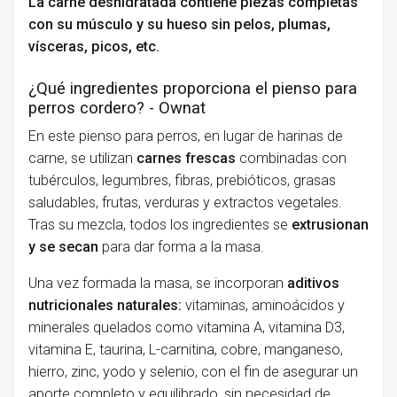
La carne deshidratada contiene piezas completas
con su músculo y su hueso sin pelos, plumas,
vísceras, picos, etc.
¿Qué ingredientes proporciona el pienso para
perros cordero? - Ownat
En este pienso para perros, en lugar de harinas de
carne, se utilizan
carnes frescas
combinadas con
tubérculos, legumbres, fibras, prebióticos, grasas
saludables, frutas, verduras y extractos vegetales.
Tras su mezcla, todos los ingredientes se
extrusionan
y se secan
para dar forma a la masa.
Una vez formada la masa, se incorporan
aditivos
nutricionales naturales:
vitaminas, aminoácidos y
minerales quelados como vitamina A, vitamina D3,
vitamina E, taurina, L-carnitina, cobre, manganeso,
hierro, zinc, yodo y selenio, con el fin de asegurar un
aporte completo y equilibrado, sin necesidad de