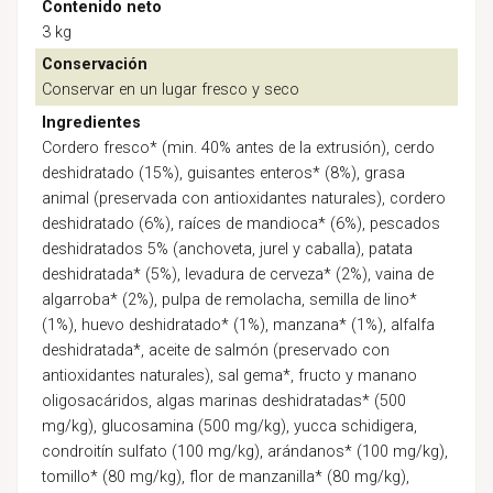
Contenido neto
3 kg
Conservación
Conservar en un lugar fresco y seco
Ingredientes
Cordero fresco* (min. 40% antes de la extrusión), cerdo
deshidratado (15%), guisantes enteros* (8%), grasa
animal (preservada con antioxidantes naturales), cordero
deshidratado (6%), raíces de mandioca* (6%), pescados
deshidratados 5% (anchoveta, jurel y caballa), patata
deshidratada* (5%), levadura de cerveza* (2%), vaina de
algarroba* (2%), pulpa de remolacha, semilla de lino*
(1%), huevo deshidratado* (1%), manzana* (1%), alfalfa
deshidratada*, aceite de salmón (preservado con
antioxidantes naturales), sal gema*, fructo y manano
oligosacáridos, algas marinas deshidratadas* (500
mg/kg), glucosamina (500 mg/kg), yucca schidigera,
condroitín sulfato (100 mg/kg), arándanos* (100 mg/kg),
tomillo* (80 mg/kg), flor de manzanilla* (80 mg/kg),