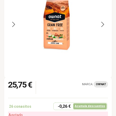
25,75 €
MARCA:
OWNAT
-0,26 €
26
conasitos
Acumula descuentos
Agotado