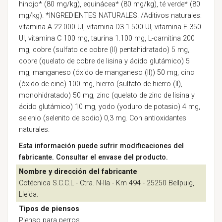
hinojo* (80 mg/kg), equinácea* (80 mg/kg), té verde* (80
mg/kg). *INGREDIENTES NATURALES. /Aditivos naturales:
vitamina A 22.000 UI, vitamina D3 1.500 UI, vitamina E 350
UI, vitamina C 100 mg, taurina 1.100 mg, L-carnitina 200
mg, cobre (sulfato de cobre (II) pentahidratado) 5 mg,
cobre (quelato de cobre de lisina y ácido glutámico) 5
mg, manganeso (óxido de manganeso (II)) 50 mg, cinc
(óxido de cinc) 100 mg, hierro (sulfato de hierro (II),
monohidratado) 50 mg, zinc (quelato de zinc de lisina y
ácido glutámico) 10 mg, yodo (yoduro de potasio) 4 mg,
selenio (selenito de sodio) 0,3 mg. Con antioxidantes
naturales.
Esta información puede sufrir modificaciones del
fabricante. Consultar el envase del producto.
Nombre y dirección del fabricante
Cotécnica S.C.C.L - Ctra. N-lla - Km 494 - 25250 Bellpuig,
Lleida.
Tipos de piensos
Pienso para perros