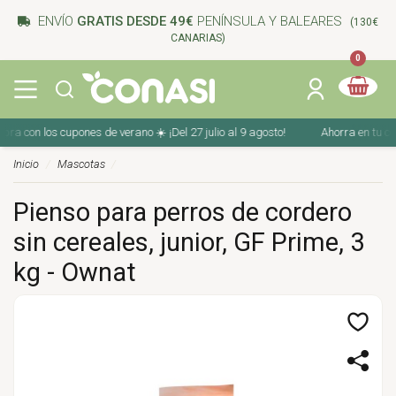
ENVÍO
GRATIS DESDE 49€
PENÍNSULA Y BALEARES
(130€
CANARIAS)
0
con los cupones de verano ☀️ ¡Del 27 julio al 9 agosto!
Ahorra en tu compra
Inicio
Mascotas
Pienso para perros de cordero
sin cereales, junior, GF Prime, 3
kg - Ownat