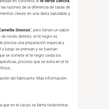
riedad en concreto, el
té verde Sencha
,
 las razones de la diferencia de tasas de
imentos claves en una dieta saludable y
Camellia Sinensis
", pero tienen un sabor
de modo distinto: el té negro es
erde precisa una preparación especial y
l y luego se prensan y se tuestan
que se somete el té negro oxida los
apéuticas, proceso que se evita en el té
ficios.
ación del fabricante
.
Más información
na que en el cacao se llama teobromina