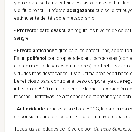
y en el café se llama cafeína. Estas xantinas estimulan 
y el flujo renal. El efecto
adelgazante
que se le atribuy
estimulante del té sobre metabolismo.
-
P
rotector cardiovascular:
regula los niveles de colester
sangre.
-
Efecto anticáncer:
gracias a las catequinas, sobre to
Es un
polifenol
con propiedades anticancerosas (con 
el crecimiento de vasos en tumores), protector vascul
virtudes más destacadas. Esta última propiedad hace q
beneficioso para controlar el peso corporal, ya que
reg
infusión de 8-10 minutos permite le mejor extracción 
recetas ilustrativas: té anticáncer de manzana y té co
-
Antioxidante:
gracias a la citada EGCG, la catequina c
se considera uno de los alimentos con mayor capacidad
Todas las variedades de té verde son
Camelia Sinensis
,