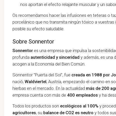
nos aportan el efecto relajante muscular y un sabor
Os recomendamos hacer las infusiones en teteras o taza
porcelánico que no transmita ningún tóxico a vuestras in
posible su efecto saludable.
Sobre Sonnentor
Sonnentor
es una empresa que impulsa la sostenibilidad
profunda
autenticidad y sinceridad
y además, es una d
acogen a la
Economía del Bien Común.
Sonnentor "Puerta del Sol", fue
creada en 1988 por J
nació,
Waldviertel
, Austria, empezando el camino en so
hierbas en el mercado. En la actualidad
más de 200 agr
empresa cuenta con más de
400 empleados
y ha desa
Todos los productos son
ecológicos al 100%
y proced
agricultores
, su
balance de CO2 es neutro
y todos su