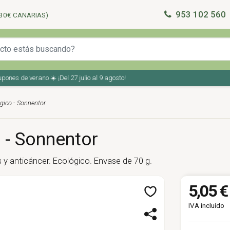
953 102 560
30€ CANARIAS)
s de verano ☀️ ¡Del 27 julio al 9 agosto!
ógico - Sonnentor
 - Sonnentor
 y anticáncer. Ecológico. Envase de 70 g.
5,05 €
IVA incluído