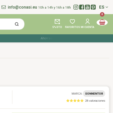
info@conasi.eu
ES
10h a 14h y 16h a 18h
Idioma:
0
5% DTO
FAVORITOS
MI CUENTA
Ahorra en tu compra con los cupones de verano ☀️ ¡Del 2
MARCA:
SONNENTOR
28 valoraciones