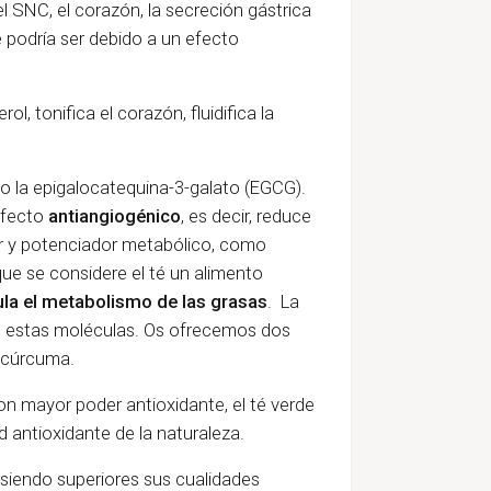
el SNC, el corazón, la secreción gástrica
e podría ser debido a un efecto
ol, tonifica el corazón, fluidifica la
do la epigalocatequina-3-galato (EGCG).
efecto
antiangiogénico
, es decir, reduce
ar y potenciador metabólico, como
ue se considere el té un alimento
ula el metabolismo de las grasas
.
La
de estas moléculas. Os ofrecemos dos
n cúrcuma.
on mayor poder antioxidante, el té verde
 antioxidante de la naturaleza.
 siendo superiores sus cualidades