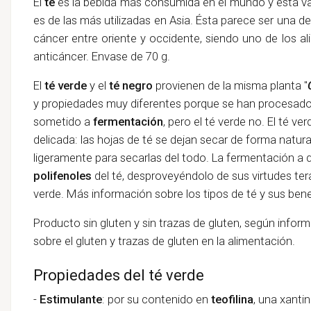
El
té
es la bebida más consumida en el mundo y esta va
es de las más utilizadas en Asia. Ésta parece ser una de
cáncer entre oriente y occidente, siendo uno de los al
anticáncer.
Envase de 70 g.
El
té verde
y el
té negro
provienen de la misma planta "
y propiedades muy diferentes porque se han procesado 
sometido a
fermentación
, pero el té verde no. El té v
delicada: las hojas de té se dejan secar de forma natura
ligeramente para secarlas del todo. La fermentación a 
polifenoles
del té, desproveyéndolo de sus virtudes ter
verde. Más información sobre los tipos de té y sus bene
Producto sin gluten y sin trazas de gluten, según inform
sobre el gluten y trazas de gluten en la alimentación.
Propiedades del té verde
-
Estimulante
: por su contenido en
teofilina
, una xanti