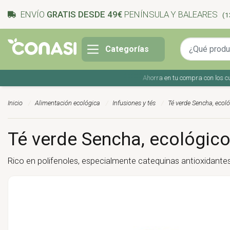
ENVÍO
GRATIS DESDE 49€
PENÍNSULA Y BALEARES
(1
Categorías
Ahorra en tu compra con los cupone
Inicio
Alimentación ecológica
Infusiones y tés
Té verde Sencha, ecol
Té verde Sencha, ecológico
Rico en polifenoles, especialmente catequinas antioxidantes