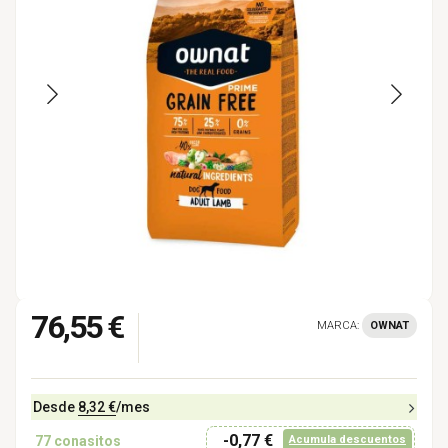
76,55 €
MARCA:
OWNAT
Desde
8,32 €
/mes
-0,77 €
77
conasitos
Acumula descuentos