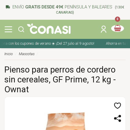
ENVÍO
GRATIS DESDE 49€
PENÍNSULA Y BALEARES
(130€
CANARIAS)
0
con los cupones de verano ☀️ ¡Del 27 julio al 9 agosto!
Ahorra en tu compra
Inicio
Mascotas
Pienso para perros de cordero
sin cereales, GF Prime, 12 kg -
Ownat