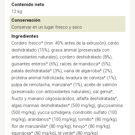
Contenido neto
12 kg
Conservación
Conservar en un lugar fresco y seco
Ingredientes
Cordero fresco* (min. 40% antes de la extrusión), cerdo
deshidratado (15%), grasa animal (preservada con
antioxidantes naturales), cordero deshidratado (8%),
guisantes enteros* (6%), raíces de mandioca* (5%),
patata deshidratada* (3%), vaina de algarroba* (2%),
proteína animal hidrolizada, levadura de cerveza* (1%),
pulpa de remolacha, manzana* (1%), aceite de salmón
(preservado con antioxidantes naturales), sal gema*,
fructo y manano oligosacáridos, alfalfa deshidratada*,
algas marinas deshidratadas* (500 mg/kg), glucosamina
(500 mg/kg), yucca schidigera, condroitín sulfato (100
mg/kg), arándanos* (100 mg/kg), tomillo* (80 mg/kg),
flor de manzanilla* (80 mg/kg), hinojo* (80 mg/kg),
equinácea* (80 mg/kg), té verde* (80 mg/kg).