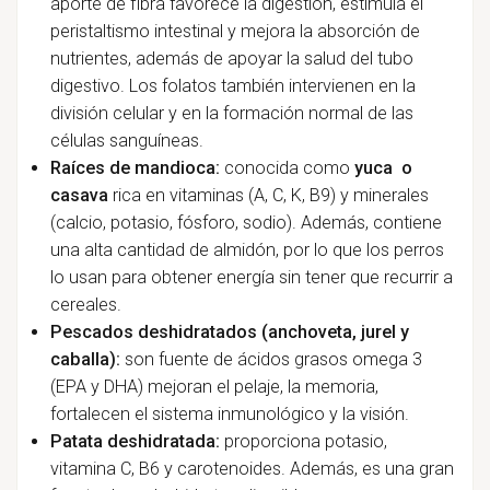
aporte de fibra favorece la digestión, estimula el
peristaltismo intestinal y mejora la absorción de
nutrientes, además de apoyar la salud del tubo
digestivo. Los folatos también intervienen en la
división celular y en la formación normal de las
células sanguíneas.
Raíces de mandioca:
conocida como
yuca o
casava
rica en vitaminas (A, C, K, B9) y minerales
(calcio, potasio, fósforo, sodio). Además, contiene
una alta cantidad de almidón, por lo que los perros
lo usan para obtener energía sin tener que recurrir a
cereales.
Pescados deshidratados (anchoveta, jurel y
caballa):
son fuente de ácidos grasos omega 3
(EPA y DHA) mejoran el pelaje, la memoria,
fortalecen el sistema inmunológico y la visión.
Patata deshidratada:
proporciona potasio,
vitamina C, B6 y carotenoides. Además, es una gran