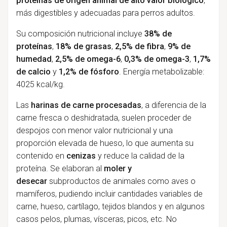
proteínas de origen animal de alto valor biológico
,
más digestibles y adecuadas para perros adultos.
Su composición nutricional incluye
38% de
proteínas
,
18% de grasas
,
2,5% de fibra
,
9% de
humedad
,
2,5% de omega-6
,
0,3% de omega-3
,
1,7%
de calcio
y
1,2% de fósforo
. Energía metabolizable:
4025 kcal/kg.
Las
harinas de carne procesadas
, a diferencia de la
carne fresca o deshidratada, suelen proceder de
despojos con menor valor nutricional y una
proporción elevada de hueso, lo que aumenta su
contenido en
cenizas
y reduce la calidad de la
proteína. Se elaboran al
moler y
desecar
subproductos de animales como aves o
mamíferos, pudiendo incluir cantidades variables de
carne, hueso, cartílago, tejidos blandos y en algunos
casos pelos, plumas, vísceras, picos, etc. No