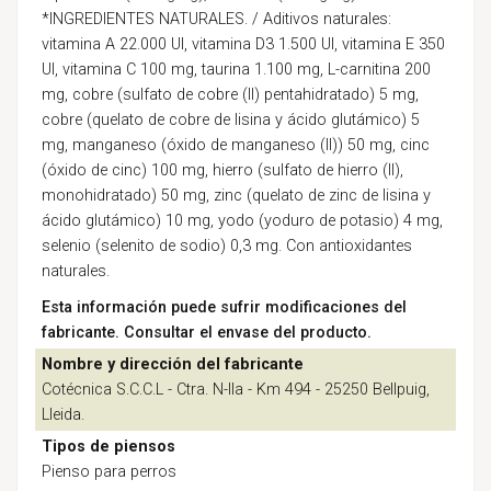
*INGREDIENTES NATURALES. / Aditivos naturales:
vitamina A 22.000 UI, vitamina D3 1.500 UI, vitamina E 350
UI, vitamina C 100 mg, taurina 1.100 mg, L-carnitina 200
mg, cobre (sulfato de cobre (II) pentahidratado) 5 mg,
cobre (quelato de cobre de lisina y ácido glutámico) 5
mg, manganeso (óxido de manganeso (II)) 50 mg, cinc
(óxido de cinc) 100 mg, hierro (sulfato de hierro (II),
monohidratado) 50 mg, zinc (quelato de zinc de lisina y
ácido glutámico) 10 mg, yodo (yoduro de potasio) 4 mg,
selenio (selenito de sodio) 0,3 mg. Con antioxidantes
naturales.
Esta información puede sufrir modificaciones del
fabricante. Consultar el envase del producto.
Nombre y dirección del fabricante
Cotécnica S.C.C.L - Ctra. N-lla - Km 494 - 25250 Bellpuig,
Lleida.
Tipos de piensos
Pienso para perros