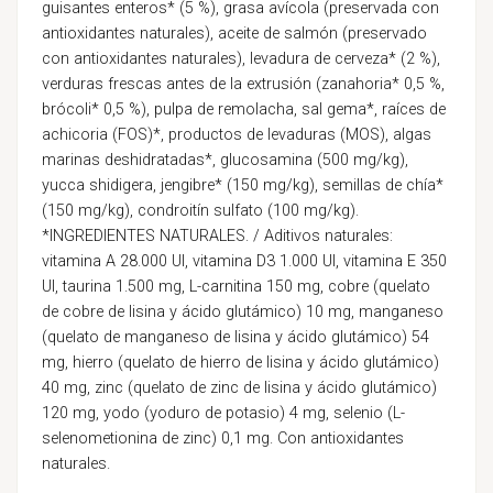
guisantes enteros* (5 %), grasa avícola (preservada con
antioxidantes naturales), aceite de salmón (preservado
con antioxidantes naturales), levadura de cerveza* (2 %),
verduras frescas antes de la extrusión (zanahoria* 0,5 %,
brócoli* 0,5 %), pulpa de remolacha, sal gema*, raíces de
achicoria (FOS)*, productos de levaduras (MOS), algas
marinas deshidratadas*, glucosamina (500 mg/kg),
yucca shidigera, jengibre* (150 mg/kg), semillas de chía*
(150 mg/kg), condroitín sulfato (100 mg/kg).
*INGREDIENTES NATURALES. / Aditivos naturales:
vitamina A 28.000 UI, vitamina D3 1.000 UI, vitamina E 350
UI, taurina 1.500 mg, L-carnitina 150 mg, cobre (quelato
de cobre de lisina y ácido glutámico) 10 mg, manganeso
(quelato de manganeso de lisina y ácido glutámico) 54
mg, hierro (quelato de hierro de lisina y ácido glutámico)
40 mg, zinc (quelato de zinc de lisina y ácido glutámico)
120 mg, yodo (yoduro de potasio) 4 mg, selenio (L-
selenometionina de zinc) 0,1 mg. Con antioxidantes
naturales.