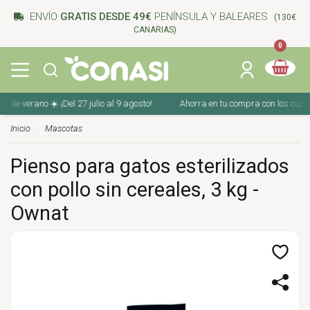
ENVÍO
GRATIS DESDE 49€
PENÍNSULA Y BALEARES
(130€
CANARIAS)
0
verano ☀️ ¡Del 27 julio al 9 agosto!
Ahorra en tu compra con los cupones d
Inicio
Mascotas
Pienso para gatos esterilizados
con pollo sin cereales, 3 kg -
Ownat