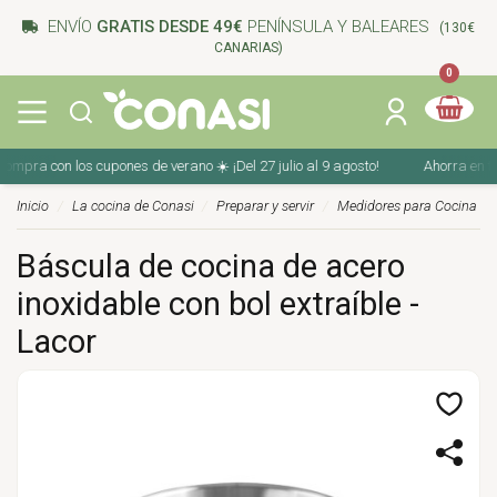
ENVÍO
GRATIS DESDE 49€
PENÍNSULA Y BALEARES
(130€
CANARIAS)
0
mpra con los cupones de verano ☀️ ¡Del 27 julio al 9 agosto!
Ahorra en tu c
Inicio
La cocina de Conasi
Preparar y servir
Medidores para Cocina
Báscula de cocina de acero
inoxidable con bol extraíble -
Lacor