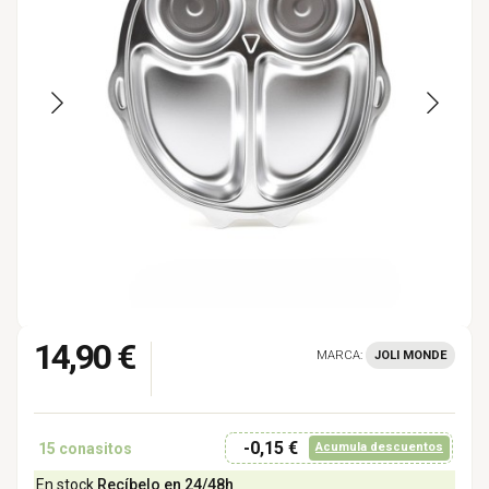
14,90 €
MARCA:
JOLI MONDE
-0,15 €
15
conasitos
Acumula descuentos
En stock
Recíbelo en 24/48h