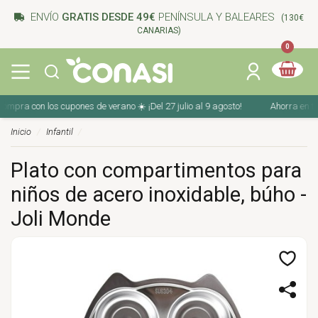
ENVÍO
GRATIS DESDE 49€
PENÍNSULA Y BALEARES
(130€
CANARIAS)
0
mpra con los cupones de verano ☀️ ¡Del 27 julio al 9 agosto!
Ahorra en tu c
Inicio
Infantil
Plato con compartimentos para
niños de acero inoxidable, búho -
Joli Monde