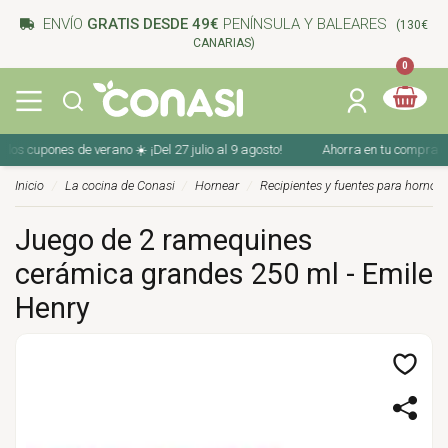
ENVÍO
GRATIS DESDE 49€
PENÍNSULA Y BALEARES
(130€
CANARIAS)
0
 cupones de verano ☀️ ¡Del 27 julio al 9 agosto!
Ahorra en tu compra con lo
Inicio
La cocina de Conasi
Hornear
Recipientes y fuentes para horno
Juego de 2 ramequines
cerámica grandes 250 ml - Emile
Henry