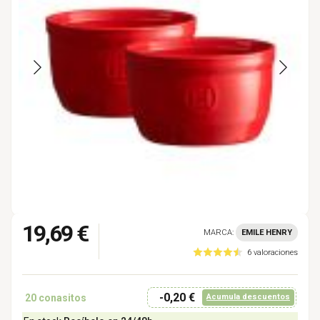
19,69 €
MARCA:
EMILE HENRY
6 valoraciones
-0,20 €
20
conasitos
Acumula descuentos