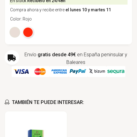
En stock
Recíbelo en 24/48h
Compra ahora y recibe entre
el lunes 10 y martes 11
Color: Rojo
Elegir color: Rojo
Beige
Rojo
Envío
gratis desde 49€
en España peninsular y
Baleares
TAMBIÉN TE PUEDE INTERESAR: