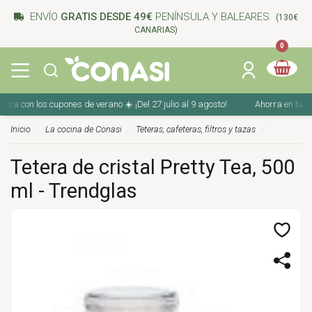
ENVÍO
GRATIS DESDE 49€
PENÍNSULA Y BALEARES
(130€
CANARIAS)
0
con los cupones de verano ☀️ ¡Del 27 julio al 9 agosto!
Ahorra en tu compra
Inicio
La cocina de Conasi
Teteras, cafeteras, filtros y tazas
Tetera de cristal Pretty Tea, 500
ml - Trendglas