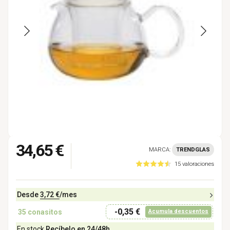
34,65 €
MARCA:
TRENDGLAS
15 valoraciones
Desde
3,72 €
/mes
-0,35 €
35
conasitos
Acumula descuentos
En stock
Recíbelo en 24/48h