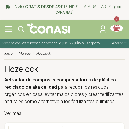
ENVÍO
GRATIS DESDE 49€
PENÍNSULA Y BALEARES
(130€
CANARIAS)
0
ompra con los cupones de verano ☀️ ¡Del 27 julio al 9 agosto!
Ahorra en tu
Inicio
Marcas
Hozelock
Hozelock
Activador de compost y compostadores de plástico
reciclado de alta calidad
para reducir los residuos
orgánicos en casa, evitar malos olores y crear fertilizantes
naturales como alternativa a los fertilizantes químicos.
Ver más