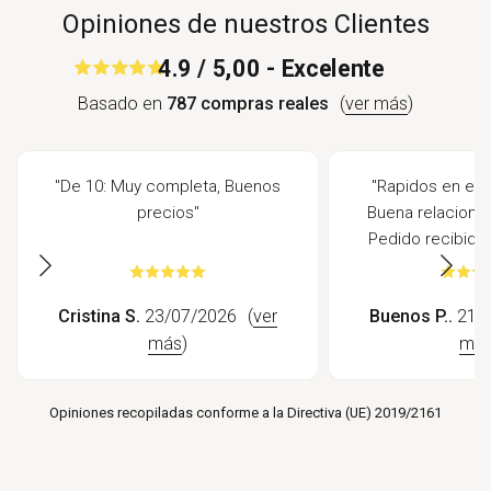
Opiniones de nuestros Clientes
4.9 / 5,00 - Excelente
Basado en
787 compras reales
(
ver más
)
"De 10: Muy completa, Buenos
"Rapidos en envi
precios"
Buena relacion c
Pedido recibido 
Cristina S.
23/07/2026
(
ver
Buenos P..
21/0
más
)
má
Opiniones recopiladas conforme a la Directiva (UE) 2019/2161