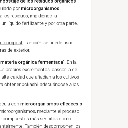
ompostaje de los residuos orgánicos
culado por
microorganismos
los residuos, impidiendo la
 líquido fertilizante y por otra parte,
.
de compost
. También se puede usar
as de exterior.
"
materia orgánica fermentada
". En la
sus propios excrementos, cascarilla de
alta calidad que añadían a los cultivos
para obtener bokashi, adecuándose a los
nocula con
microorganismos eficaces o
s microorganismos, mediante el proceso
 en compuestos más sencillos como
amentalmente. También descomponen los