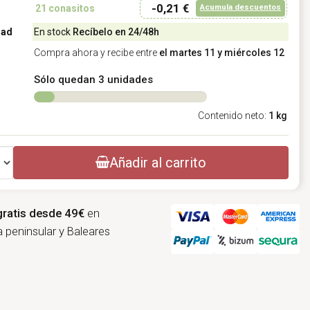
-0,21 €
Acumula descuentos
21
conasitos
dad
En stock
Recíbelo en 24/48h
Compra ahora y recibe entre
el martes 11 y miércoles 12
Sólo quedan 3 unidades
Contenido neto:
1 kg
Añadir al carrito
gratis desde 49€
en
 peninsular y Baleares