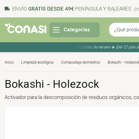
ENVÍO
GRATIS DESDE 49€
PENÍNSULA Y BALEARES
(1
Categorías
Ahorra en tu compra con los cupones de verano ☀️ ¡Del 27 julio al 9 
Inicio
Limpieza ecológica
Compostaje doméstico
Bokashi - Holezoc
Bokashi - Holezock
Activador para la descomposición de residuos orgánicos, co