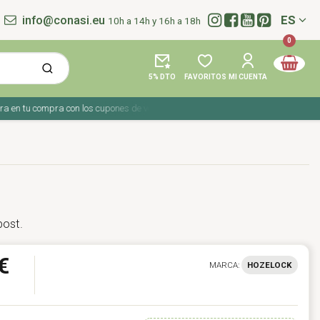
info@conasi.eu
ES
10h a 14h y 16h a 18h
Idioma:
0
5% DTO
FAVORITOS
MI CUENTA
 tu compra con los cupones de verano ☀️ ¡Del 27 julio al 9 agosto!
post.
€
MARCA:
HOZELOCK