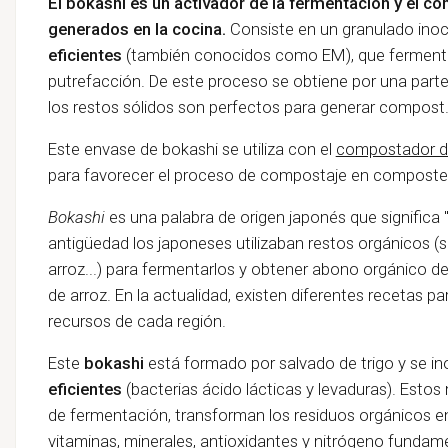
El bokashi es un activador de la fermentación y el c
generados en la cocina.
Consiste en un granulado ino
eficientes
(también conocidos como EM), que fermenta 
putrefacción. De este proceso se obtiene por una parte un
los restos sólidos son perfectos para generar compost
Este envase de bokashi se utiliza con el
compostador 
para favorecer el proceso de compostaje en composter
Bokashi
es una palabra de origen japonés que significa 
antigüedad los japoneses utilizaban restos orgánicos (
arroz...) para fermentarlos y obtener abono orgánico de 
de arroz. En la actualidad, existen diferentes recetas 
recursos de cada región.
Este
bokashi
está formado por salvado de trigo y se i
eficientes
(bacterias ácido lácticas y levaduras). Esto
de fermentación, transforman los residuos orgánicos
vitaminas, minerales, antioxidantes y nitrógeno fund