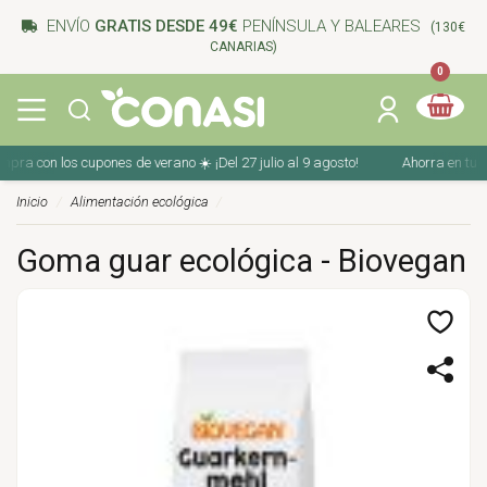
ENVÍO
GRATIS DESDE 49€
PENÍNSULA Y BALEARES
(130€
CANARIAS)
0
a con los cupones de verano ☀️ ¡Del 27 julio al 9 agosto!
Ahorra en tu comp
Inicio
Alimentación ecológica
Goma guar ecológica - Biovegan