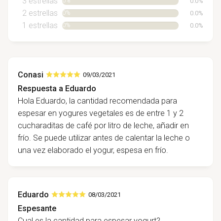
3 estrellas
0.0%
0%
2 estrellas
0.0%
0%
1 estrellas
0.0%
0%
Conasi
09/03/2021
Respuesta a Eduardo
Hola Eduardo, la cantidad recomendada para
espesar en yogures vegetales es de entre 1 y 2
cucharaditas de café por litro de leche, añadir en
frío. Se puede utilizar antes de calentar la leche o
una vez elaborado el yogur, espesa en frío.
Eduardo
08/03/2021
Espesante
Cual es la cantidad para espesar yogurt?