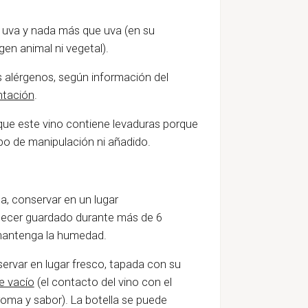
 uva y nada más que uva (en su
gen animal ni vegetal).
s alérgenos, según información del
ntación
.
que este vino contiene levaduras porque
ipo de manipulación ni añadido
.
a, conservar en un lugar
anecer guardado durante más de 6
 mantenga la humedad.
servar en lugar fresco, tapada con su
e vacío
(el contacto del vino con el
roma y sabor). La botella se puede