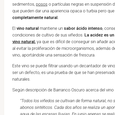
sedimentos,
posos
o partículas negras en suspensión d
que pueden dar una apariencia opaca o turbia pero qu
completamente natural.
El
vino natural
mantiene un
sabor ácido intenso
, cons
condiciones de cultivo de sus viñedos.
La acidez es un 
vino natural
,
ya que es difícil de conseguir sin añadir a
al evitar la proliferación de microorganismos, además de
vino, aportándole una sensación de frescura.
Este vino se puede filtrar usando un decantador de vino,
ser un defecto, es una prueba de que se han preserva
naturales.
Según descripción de Barranco Oscuro acerca del vino
"Todos los viñedos se cultivan de forma natural, no s
abonos sintéticos. Cada dos años se realiza un apor
agua de las escasas lluvias. En junio apenas se rea