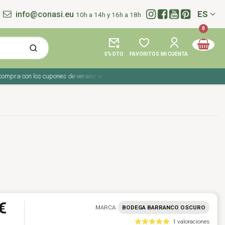
info@conasi.eu
ES
10h a 14h y 16h a 18h
Idioma:
0
5% DTO
FAVORITOS
MI CUENTA
pra con los cupones de verano ☀️ ¡Del 27 julio al 9 agosto!
€
MARCA:
BODEGA BARRANCO OSCURO
1 valoraciones