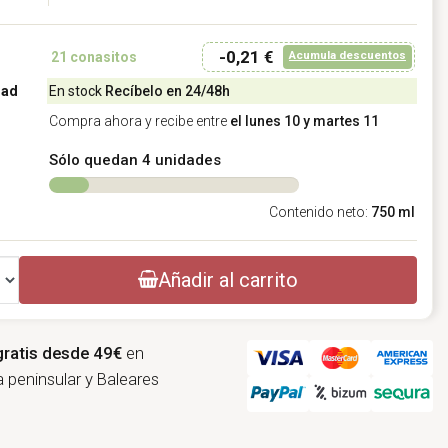
-0,21 €
Acumula descuentos
21
conasitos
dad
En stock
Recíbelo en 24/48h
Compra ahora y recibe entre
el lunes 10 y martes 11
Sólo quedan 4 unidades
Contenido neto:
750 ml
Añadir al carrito
gratis desde 49€
en
 peninsular y Baleares