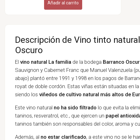
Añadir al carrito
Descripción de Vino tinto natural
Oscuro
El
vino natural La familia
de la bodega
Barranco Oscu
Sauvignon y Cabernet Franc que Manuel Valenzuela (pu
abajo) plantó entre 1991 y 1998 en los pagos de Barra
royat de doble cordón. Estas viñas están situadas en la
siendo los
viñedos de cultivo natural más altos de Eu
Este vino natural
no ha sido filtrado
lo que evita la el
taninos, resveratrol, etc., que ejercen un
papel antioxid
taninos también son responsables del color, aroma y cue
Además, al
no estar clarificado
, a este vino no se le h