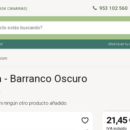
953 102 560
30€ CANARIAS)
Ahorra en tu com
scuro
ia - Barranco Oscuro
.
 ni ningún otro producto añadido.
21,45 
IVA incluído