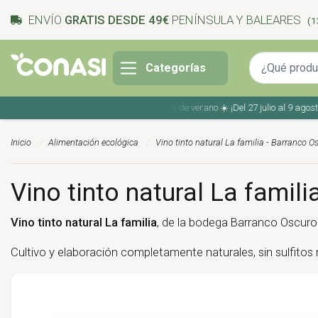
ENVÍO
GRATIS DESDE 49€
PENÍNSULA Y BALEARES
(1
Categorías
Ahorra en tu compra con los cupones de verano ☀️ ¡Del 27 julio al 9 agosto!
Inicio
Alimentación ecológica
Vino tinto natural La familia - Barranco O
Vino tinto natural La famil
Vino tinto natural La familia
, de la bodega Barranco Oscuro
Cultivo y elaboración completamente naturales, sin sulfitos