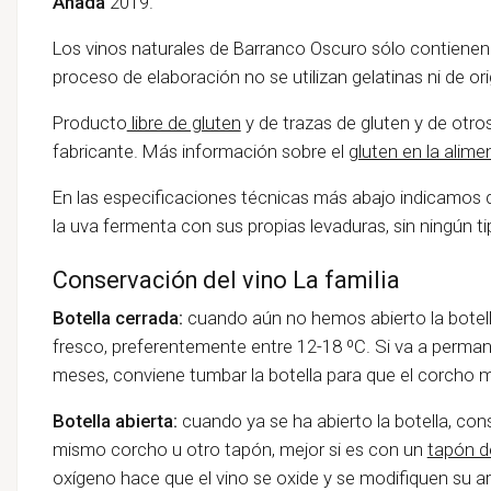
Añada
2019.
Los vinos naturales de Barranco Oscuro sólo contienen
proceso de elaboración no se utilizan gelatinas ni de ori
Producto
libre de gluten
y de trazas de gluten y de otro
fabricante. Más información sobre el
gluten en la alime
En las especificaciones técnicas más abajo indicamos 
la uva fermenta con sus propias levaduras, sin ningún t
Conservación del vino La familia
Botella cerrada:
cuando aún no hemos abierto la botell
fresco, preferentemente entre 12-18 ºC. Si va a perm
meses, conviene tumbar la botella para que el corcho
Botella abierta:
cuando ya se ha abierto la botella, con
mismo corcho u otro tapón, mejor si es con un
tapón d
oxígeno hace que el vino se oxide y se modifiquen su a