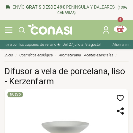
ENVÍO
GRATIS DESDE 49€
PENÍNSULA Y BALEARES
(130€
CANARIAS)
0
pra con los cupones de verano ☀️ ¡Del 27 julio al 9 agosto!
Ahorra en tu c
Inicio
Cosmética ecológica
Aromaterapia - Aceites esenciales
Difusor a vela de porcelana, liso
- Kerzenfarm
NUEVO