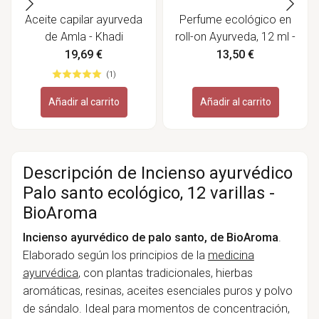
Aceite capilar ayurveda
Perfume ecológico en
de Amla - Khadi
roll-on Ayurveda, 12 ml -
Labiatae
19,69 €
13,50 €
(1)
Añadir al carrito
Añadir al carrito
Descripción de Incienso ayurvédico
Palo santo ecológico, 12 varillas -
BioAroma
Incienso ayurvédico de palo santo, de BioAroma
.
Elaborado según los principios de la
medicina
ayurvédica
, con plantas tradicionales, hierbas
aromáticas, resinas, aceites esenciales puros y polvo
de sándalo. Ideal para momentos de concentración,