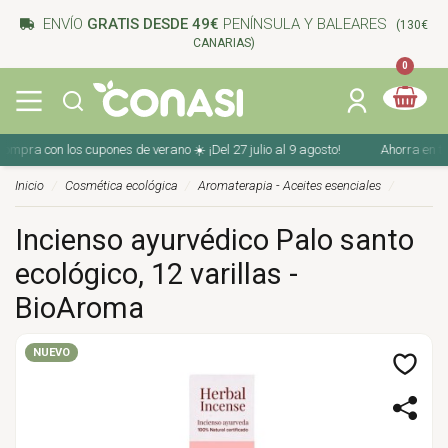
ENVÍO
GRATIS DESDE 49€
PENÍNSULA Y BALEARES
(130€
CANARIAS)
0
mpra con los cupones de verano ☀️ ¡Del 27 julio al 9 agosto!
Ahorra en tu c
Inicio
Cosmética ecológica
Aromaterapia - Aceites esenciales
Incienso ayurvédico Palo santo
ecológico, 12 varillas -
BioAroma
NUEVO