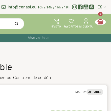
info@conasi.eu
ES
10h a 14h y 16h a 18h
Idioma:
0
5% DTO
FAVORITOS
MI CUENTA
Ahorra en tu compra con los cupones de verano ☀️ ¡Del 27 julio al
ble
imentos. Con cierre de cordón.
MARCA:
AH TABLE