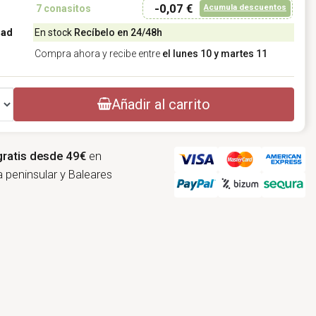
-0,07 €
Acumula descuentos
7
conasitos
dad
En stock
Recíbelo en 24/48h
Compra ahora y recibe entre
el lunes 10 y martes 11
Añadir al carrito
gratis desde 49€
en
 peninsular y Baleares