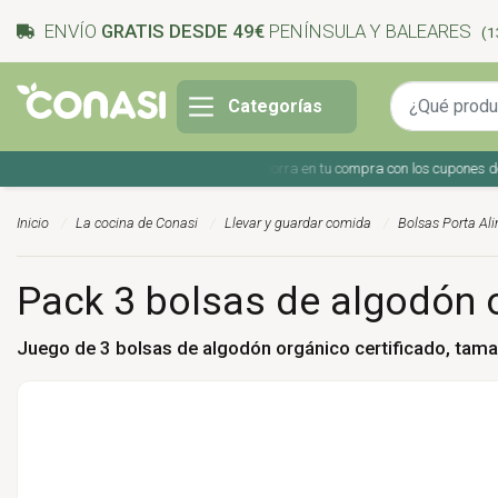
ENVÍO
GRATIS DESDE 49€
PENÍNSULA Y BALEARES
(1
Categorías
Ahorra en tu compra con los cupones de vera
Inicio
La cocina de Conasi
Llevar y guardar comida
Bolsas Porta Al
Pack 3 bolsas de algodón o
Juego de 3 bolsas de algodón orgánico certificado, tama