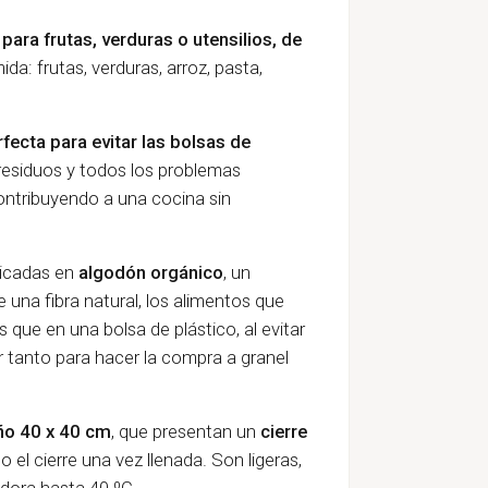
ara frutas, verduras o utensilios, de
a: frutas, verduras, arroz, pasta,
rfecta para evitar las bolsas de
residuos y todos los
problemas
ontribuyendo
a
una
cocina sin
ricadas en
algodón orgánico
, un
e una fibra natural, los alimentos que
que en una bolsa de plástico, al evitar
ar tanto para hacer la compra a granel
o 40 x 40 cm
, que presentan un
cierre
do el cierre una vez llenada. Son ligeras,
adora hasta 40 ºC.