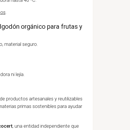
tos
.
lgodón orgánico para frutas y
o, material seguro.
ora ni lejía.
e productos artesanales y reutilizables
materias primas sostenibles para ayudar
cocert
, una entidad independiente que