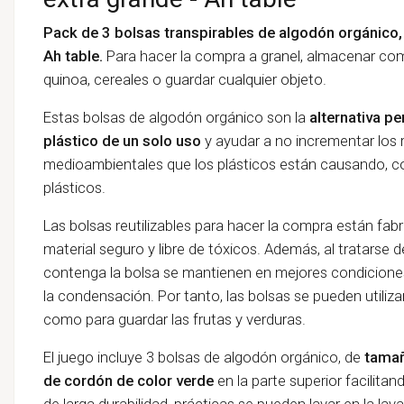
Pack de 3 bolsas transpirables de algodón orgánico, p
Ah table.
Para hacer la compra a granel, almacenar comid
quinoa, cereales o guardar cualquier objeto.
Estas bolsas de algodón orgánico son
la
alternativa pe
plástico de un solo uso
y ayudar a no incrementar los 
medioambientales que los plásticos están causando
,
c
plásticos
.
Las bolsas reutilizables para hacer la compra están fab
material
seguro y libre de tóxicos. Además, al tratarse d
contenga la bolsa se mantienen en mejores condiciones 
la condensación. Por tanto, las bolsas se pueden utiliz
como para guardar las frutas y verduras.
El juego incluye 3 bolsas de algodón orgánico, de
tamañ
de cordón de color verde
en la parte superior facilitan
de larga durabilidad, prácticas se pueden lavar en la lav