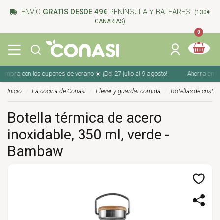
ENVÍO
GRATIS DESDE 49€
PENÍNSULA Y BALEARES
(130€
CANARIAS)
0
pra con los cupones de verano ☀️ ¡Del 27 julio al 9 agosto!
Ahorra en tu c
Inicio
La cocina de Conasi
Llevar y guardar comida
Botellas de cristal
Botella térmica de acero
inoxidable, 350 ml, verde -
Bambaw