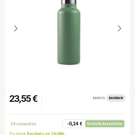
23,55 €
MARCA:
BAMBAW
-0,24 €
24
conasitos
Acumula descuentos
En stock
Recíbelo en 24/48h